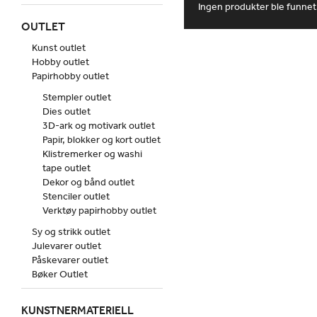
Ingen produkter ble funnet
OUTLET
Kunst outlet
Hobby outlet
Papirhobby outlet
Stempler outlet
Dies outlet
3D-ark og motivark outlet
Papir, blokker og kort outlet
Klistremerker og washi
tape outlet
Dekor og bånd outlet
Stenciler outlet
Verktøy papirhobby outlet
Sy og strikk outlet
Julevarer outlet
Påskevarer outlet
Bøker Outlet
KUNSTNERMATERIELL