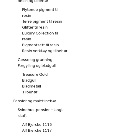
Resin og tilbehør
Flytende pigment til
resin
Tørre pigment til resin
Glitter til resin
Luxury Collection til
resin
Pigmentsett til resin
Resin verktøy og tilbehør
Gesso og grunning
Forgylling og bladgull
Treasure Gold
Bladgull
Bladmetall
Tilbehør
Pensler og maletilbehør
Svinebustpensler – langt
skaft
Alf Bjercke 1116
Alf Bjercke 1117