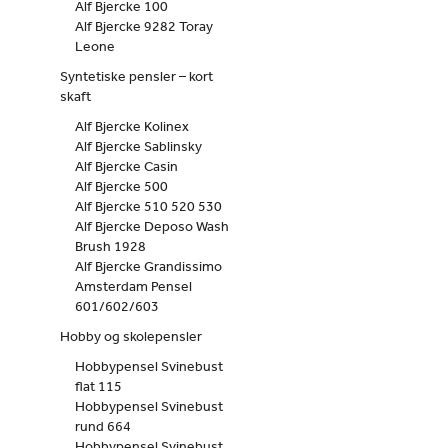
Alf Bjercke 100
Alf Bjercke 9282 Toray
Leone
Syntetiske pensler – kort
skaft
Alf Bjercke Kolinex
Alf Bjercke Sablinsky
Alf Bjercke Casin
Alf Bjercke 500
Alf Bjercke 510 520 530
Alf Bjercke Deposo Wash
Brush 1928
Alf Bjercke Grandissimo
Amsterdam Pensel
601/602/603
Hobby og skolepensler
Hobbypensel Svinebust
flat 115
Hobbypensel Svinebust
rund 664
Hobbypensel Svinebust