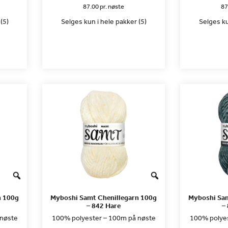
87.00 pr. nøste
87
(5)
Selges kun i hele pakker (5)
Selges ku
n 100g
Myboshi Samt Chenillegarn 100g
Myboshi Sam
– 842 Hare
–
 nøste
100% polyester – 100m på nøste
100% polyes