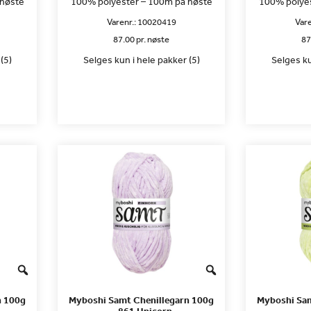
 nøste
100% polyester – 100m på nøste
100% polyes
Varenr.:
10020419
Vare
87.00 pr. nøste
87
(5)
Selges kun i hele pakker (5)
Selges ku
n 100g
Myboshi Samt Chenillegarn 100g
Myboshi Sam