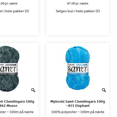
.00 pr. nøste
87.00 pr. nøste
n i hele pakker (5)
Selges kun i hele pakker (5)
t Chenillegarn 100g
Myboshi Samt Chenillegarn 100g
 862 Mouse
– 851 Elephant
ter – 100m på nøste
100% polyester – 100m på nøste