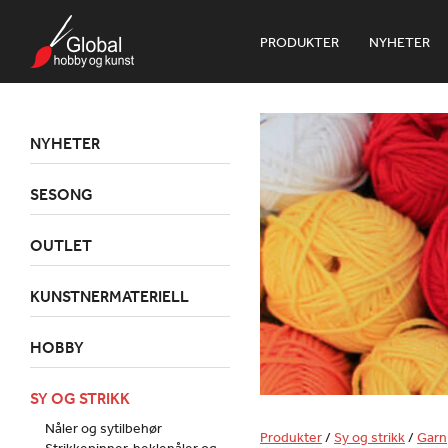
PRODUKTER
NYHETER
NYHETER
SESONG
OUTLET
KUNSTNERMATERIELL
HOBBY
SY OG STRIKK
Nåler og sytilbehør
Produkter
/
Sy og strikk
/
Garn