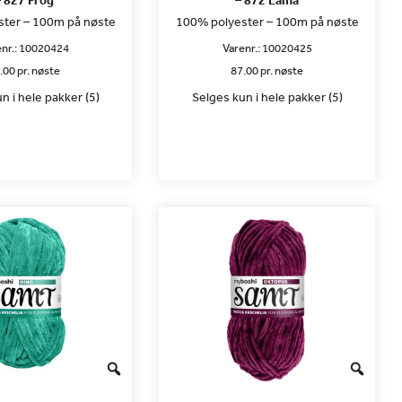
– 827 Frog
– 872 Lama
ter – 100m på nøste
100% polyester – 100m på nøste
nr.:
10020424
Varenr.:
10020425
.00 pr. nøste
87.00 pr. nøste
n i hele pakker (5)
Selges kun i hele pakker (5)