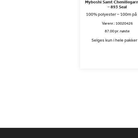
Myboshi Samt Chenillegar
– 893 Seal
100% polyester – 100m på
Varenr.:
10020426
87.00 pr. nøste
Selges kun i hele pakker 