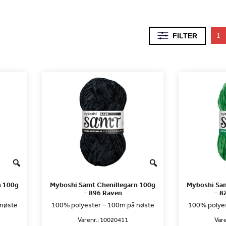
1
FILTER
n 100g
Myboshi Samt Chenillegarn 100g
Myboshi Sam
– 896 Raven
– 8
 nøste
100% polyester – 100m på nøste
100% polyes
Varenr.:
10020411
Vare