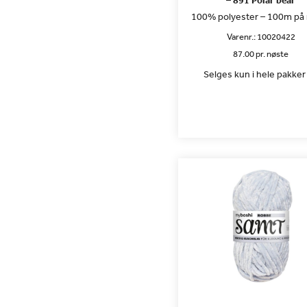
– 891 Polar bear
100% polyester – 100m på
Varenr.:
10020422
87.00 pr. nøste
Selges kun i hele pakker 