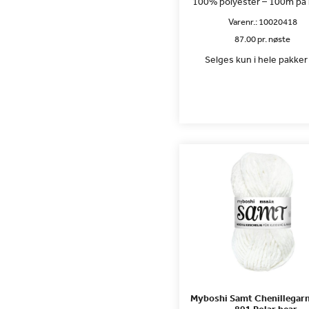
100% polyester – 100m på
Varenr.:
10020418
87.00 pr. nøste
Selges kun i hele pakker 
Myboshi Samt Chenillegar