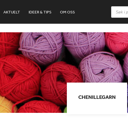
Products
AKTUELT
IDEER & TIPS
OM OSS
search
CHENILLEGARN