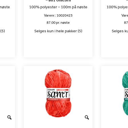
– 861 Unicorn
 nøste
100% polyester – 100m på nøste
100% polyes
Varenr.:
10020423
Vare
87.00 pr. nøste
87
(5)
Selges kun i hele pakker (5)
Selges ku