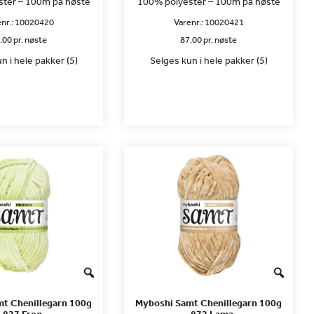
ter – 100m på nøste
100% polyester – 100m på nøste
nr.:
10020420
Varenr.:
10020421
.00 pr. nøste
87.00 pr. nøste
n i hele pakker (5)
Selges kun i hele pakker (5)
t Chenillegarn 100g
Myboshi Samt Chenillegarn 100g