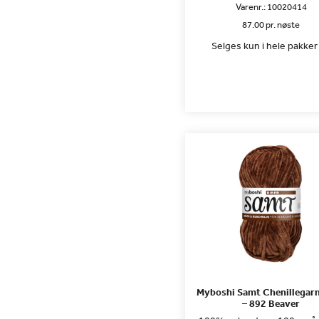
Varenr.:
10020414
87.00 pr. nøste
Selges kun i hele pakker 
Myboshi Samt Chenillegar
– 892 Beaver