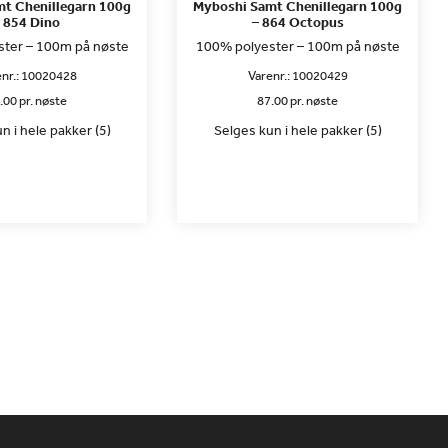
t Chenillegarn 100g
Myboshi Samt Chenillegarn 100g
 854 Dino
– 864 Octopus
ter – 100m på nøste
100% polyester – 100m på nøste
nr.:
10020428
Varenr.:
10020429
.00 pr. nøste
87.00 pr. nøste
n i hele pakker (5)
Selges kun i hele pakker (5)