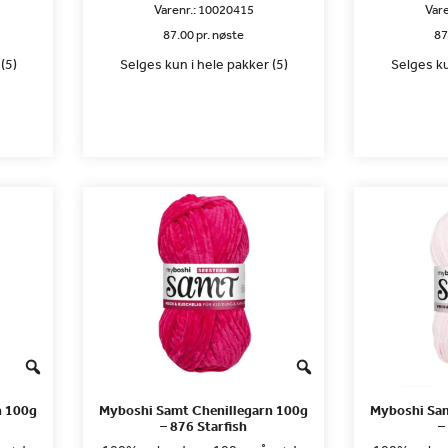
Varenr.:
10020415
Vare
87.00 pr. nøste
87
(5)
Selges kun i hele pakker (5)
Selges ku
n 100g
Myboshi Samt Chenillegarn 100g
Myboshi Sam
– 876 Starfish
–