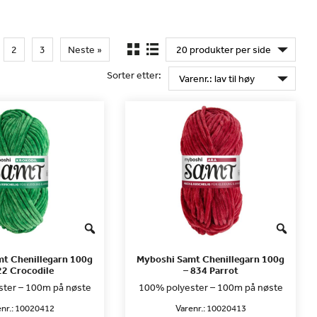
2
3
Neste »
Sorter etter:
t Chenillegarn 100g
Myboshi Samt Chenillegarn 100g
22 Crocodile
– 834 Parrot
ter – 100m på nøste
100% polyester – 100m på nøste
nr.:
10020412
Varenr.:
10020413