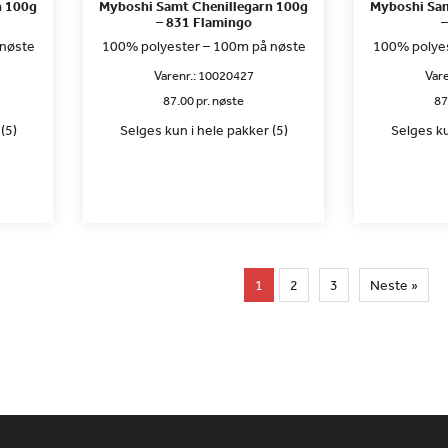
n 100g
Myboshi Samt Chenillegarn 100g
Myboshi Sam
– 831 Flamingo
–
 nøste
100% polyester – 100m på nøste
100% polyes
Varenr.:
10020427
Vare
87.00 pr. nøste
87
(5)
Selges kun i hele pakker (5)
Selges ku
1
2
3
Neste »