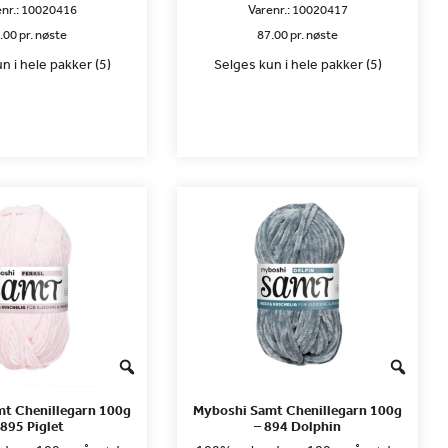
nr.:
10020416
Varenr.:
10020417
.00 pr. nøste
87.00 pr. nøste
n i hele pakker (5)
Selges kun i hele pakker (5)
t Chenillegarn 100g
Myboshi Samt Chenillegarn 100g
 895 Piglet
– 894 Dolphin