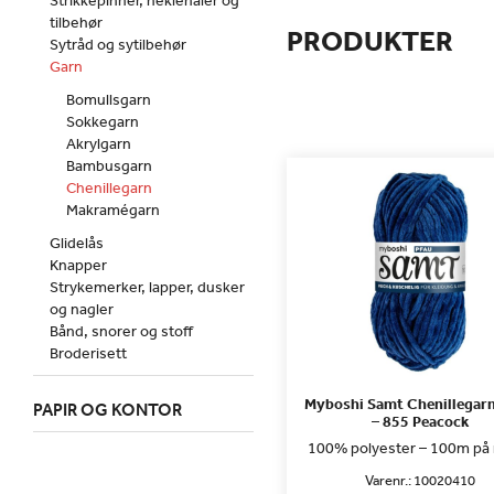
Strikkepinner, heklenåler og
tilbehør
PRODUKTER
Sytråd og sytilbehør
Garn
Bomullsgarn
Sokkegarn
Akrylgarn
Bambusgarn
Chenillegarn
Makramégarn
Glidelås
Knapper
Strykemerker, lapper, dusker
og nagler
Bånd, snorer og stoff
Broderisett
Myboshi Samt Chenillegar
PAPIR OG KONTOR
– 855 Peacock
100% polyester – 100m på
Varenr.:
10020410