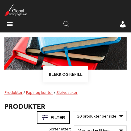
BLEKK OG REFILL
Produkter
/
Papir og kontor
/
Skrivesaker
PRODUKTER
FILTER
Sorter etter: