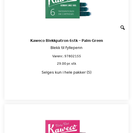
Kaweco Blekkpatron 6stk – Palm Green
Blekk til fyllepenn
Varenr.:
97802155
29.00 pr. stk
Selges kun i hele pakker (5)