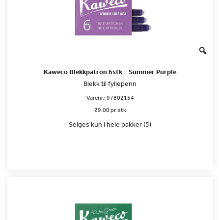
Kaweco Blekkpatron 6stk – Summer Purple
Blekk til fyllepenn
Varenr.:
97802154
29.00 pr. stk
Selges kun i hele pakker (5)