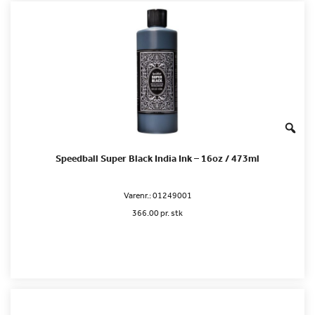
Speedball Super Black India Ink – 16oz / 473ml
Varenr.:
01249001
366.00 pr. stk