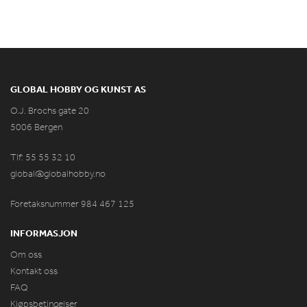
GLOBAL HOBBY OG KUNST AS
O.J. Brochs gate 20
5006 Bergen
Tlf: 55 55 32 10
global@globalhobby.no
Foretaksnummer 984
467
125
INFORMASJON
Om oss
Kontakt oss
FAQ
Kjøpsbetingelser