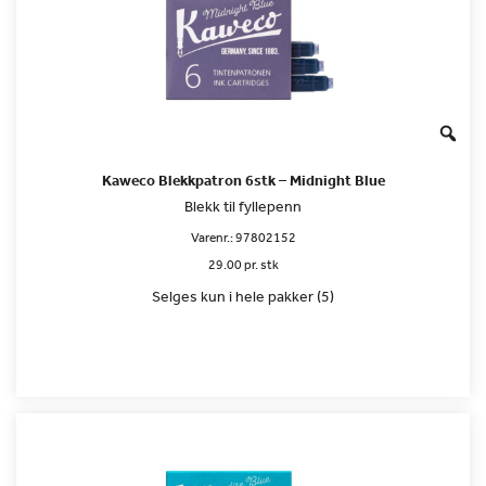
Kaweco Blekkpatron 6stk – Midnight Blue
Blekk til fyllepenn
Varenr.:
97802152
29.00 pr. stk
Selges kun i hele pakker (5)