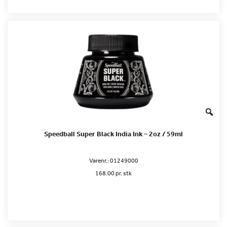
Speedball Super Black India Ink – 2oz / 59ml
Varenr.:
01249000
168.00 pr. stk