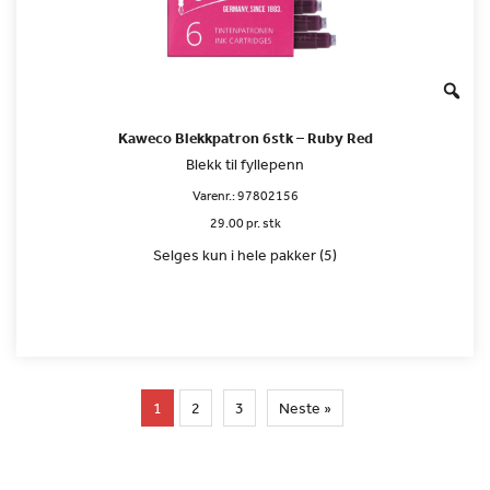
Kaweco Blekkpatron 6stk – Ruby Red
Blekk til fyllepenn
Varenr.:
97802156
29.00 pr. stk
Selges kun i hele pakker (5)
1
2
3
Neste »