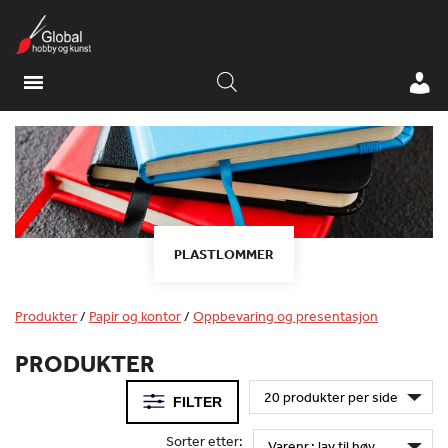
PLASTLOMMER
Produkter
/
Papir og kontor
/
Oppbevaring og presentasjon
PRODUKTER
FILTER
Sorter etter: