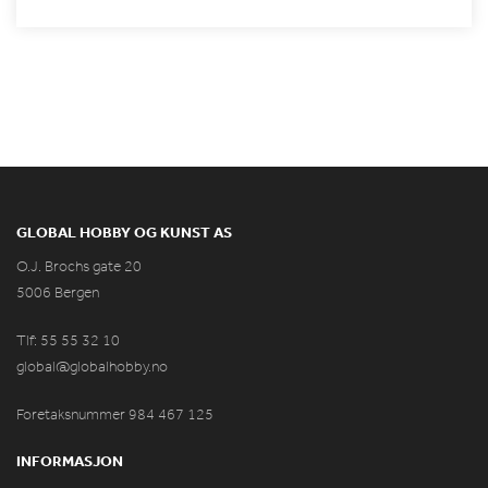
GLOBAL HOBBY OG KUNST AS
O.J. Brochs gate 20
5006 Bergen
Tlf: 55 55 32 10
global@globalhobby.no
Foretaksnummer 984
467
125
INFORMASJON