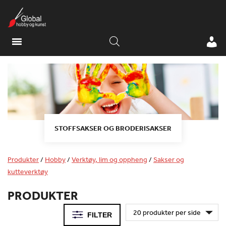
STOFFSAKSER OG BRODERISAKSER
Produkter
/
Hobby
/
Verktøy, lim og oppheng
/
Sakser og
kutteverktøy
PRODUKTER
FILTER