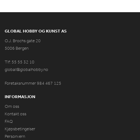
GLOBAL HOBBY OG KUNST AS
O.J. Brochs gate 20
5006 Bergen
Tlf: 55 55 32 10
global@globalhobby.no
Foretaksnummer 984
467
125
INFORMASJON
Om oss
Kontakt oss
FAQ
Kjøpsbetingelser
Personvern