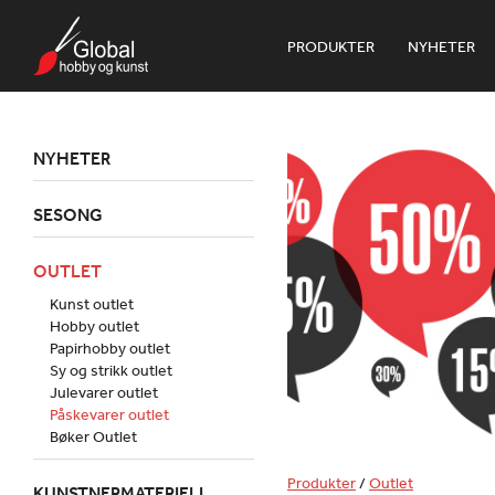
PRODUKTER
NYHETER
NYHETER
SESONG
OUTLET
Kunst outlet
Hobby outlet
Papirhobby outlet
Sy og strikk outlet
Julevarer outlet
Påskevarer outlet
Bøker Outlet
Produkter
/
Outlet
KUNSTNERMATERIELL