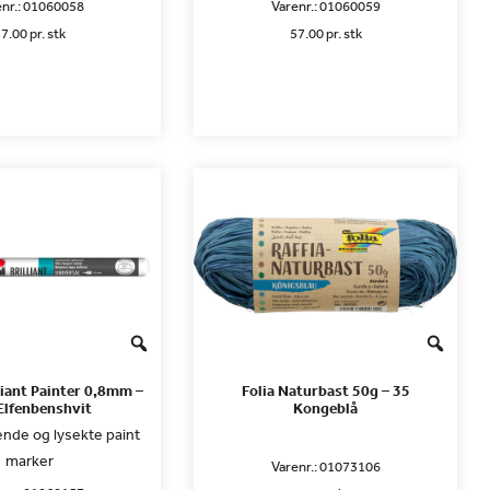
nr.:
01060058
Varenr.:
01060059
7.00 pr. stk
57.00 pr. stk
liant Painter 0,8mm –
Folia Naturbast 50g – 35
Elfenbenshvit
Kongeblå
ende og lysekte paint
marker
Varenr.:
01073106