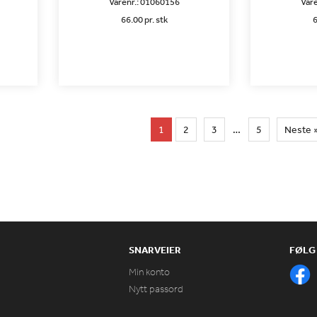
Varenr.:
01060156
Vare
66.00 pr. stk
6
1
2
3
…
5
Neste 
SNARVEIER
FØLG
Min konto
Nytt passord