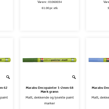
Varenr.:
01060034
Vare
61.00 pr. stk
5
mm 62
Marabu Decopainter 1-2mm 68
Marabu De
Mørk grønn
paint
Matt, dekkende og lysekte paint
Matt, dekke
marker