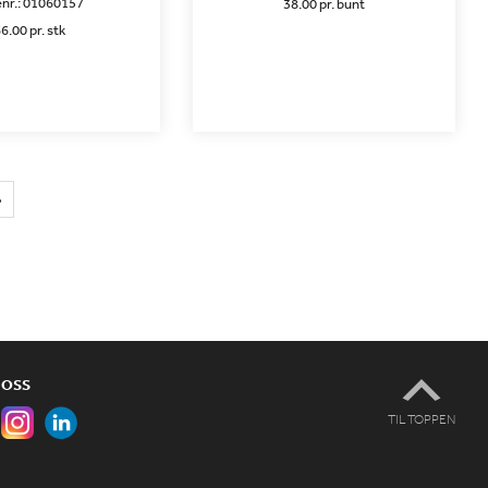
nr.:
01060157
38.00 pr. bunt
6.00 pr. stk
»
 OSS
TIL TOPPEN