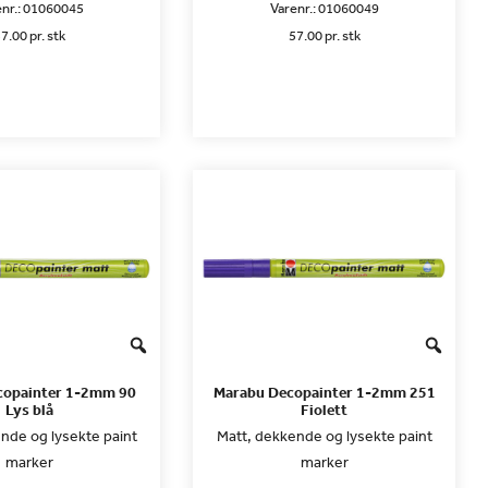
nr.:
01060045
Varenr.:
01060049
7.00 pr. stk
57.00 pr. stk
copainter 1-2mm 90
Marabu Decopainter 1-2mm 251
Lys blå
Fiolett
nde og lysekte paint
Matt, dekkende og lysekte paint
marker
marker