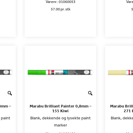
Varenr.:
01060053
Vare
57.00 pr. stk
5
,8mm –
Marabu Brilliant Painter 0,8mm –
Marabu Bril
155 Kiwi
271 
 paint
Blank, dekkende og lysekte paint
Blank, dekk
marker