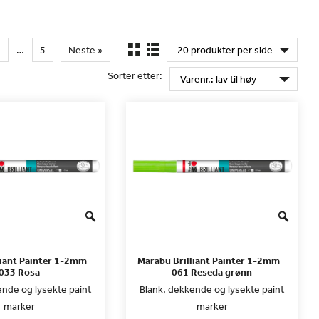
3
…
5
Neste »
Sorter etter:
liant Painter 1-2mm –
Marabu Brilliant Painter 1-2mm –
033 Rosa
061 Reseda grønn
ende og lysekte paint
Blank, dekkende og lysekte paint
marker
marker