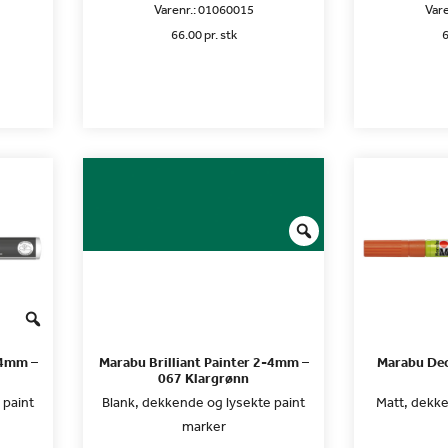
Varenr.:
01060015
Vare
66.00 pr. stk
6
-4mm –
Marabu Brilliant Painter 2-4mm –
Marabu De
067 Klargrønn
 paint
Blank, dekkende og lysekte paint
Matt, dekke
marker