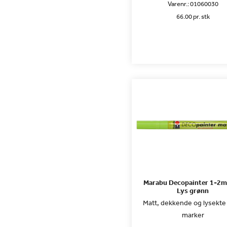
Varenr.:
01060030
66.00 pr. stk
Marabu Decopainter 1-2
Lys grønn
Matt, dekkende og lysekte 
marker