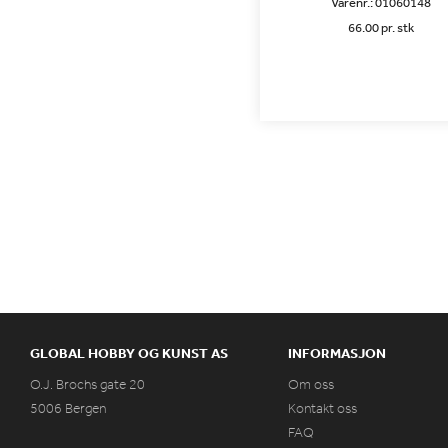
Varenr.:
01060148
66.00 pr. stk
GLOBAL HOBBY OG KUNST AS
INFORMASJON
O.J. Brochs gate 20
Om oss
5006 Bergen
Kontakt oss
FAQ