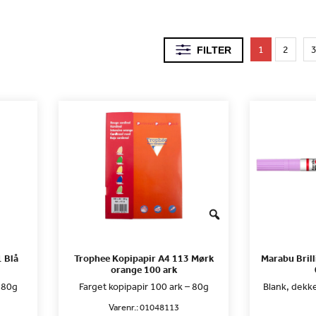
1
2
FILTER
 Blå
Trophee Kopipapir A4 113 Mørk
Marabu Bril
orange 100 ark
 80g
Farget kopipapir 100 ark – 80g
Blank, dekk
Varenr.:
01048113