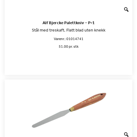
Alf Bjercke Palettkniv – P-1
Stål med treskaft. Flatt blad uten knekk
Varenr.:
01014741
51.00 pr. stk