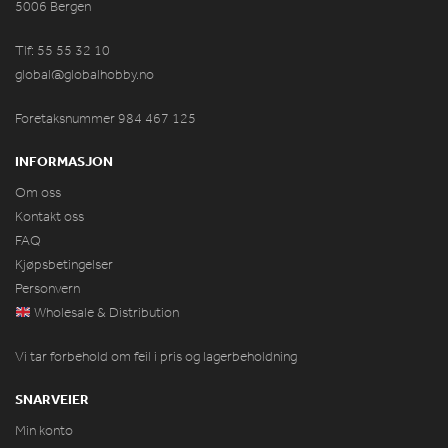
5006 Bergen
Tlf: 55 55 32 10
global@globalhobby.no
Foretaksnummer 984
467
125
INFORMASJON
Om oss
Kontakt oss
FAQ
Kjøpsbetingelser
Personvern
Wholesale & Distribution
Vi tar forbehold om feil i pris og lagerbeholdning
SNARVEIER
Min konto