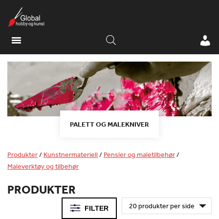
PALETT OG MALEKNIVER
Produkter
/
Kunstnermateriell
/
Pensler og maletilbehør
/
Maleverktøy og tilbehør
PRODUKTER
FILTER