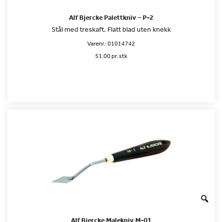
Alf Bjercke Palettkniv – P-2
Stål med treskaft. Flatt blad uten knekk
Varenr.:
01014742
51.00 pr. stk
Alf Bjercke Malekniv M-01