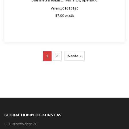
Stål med treskaft. Tynnslipt, spenstig
Varenr.:
01015120
87.00 pr. stk
1
2
Neste »
GLOBAL HOBBY OG KUNST AS
O.J. Brochs gate 20