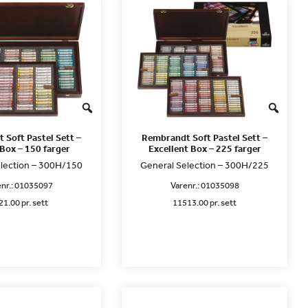
 Soft Pastel Sett –
Rembrandt Soft Pastel Sett –
Box – 150 farger
Excellent Box – 225 farger
lection – 300H/150
General Selection – 300H/225
nr.:
01035097
Varenr.:
01035098
1.00 pr. sett
11513.00 pr. sett