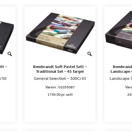
tt –
Rembrandt Soft Pastel Sett –
Rembrandt
Traditional Set – 45 farger
Landscape s
C/30
General Selection – 300C/45
Landscape S
Varenr.:
01035087
Vare
1749.00 pr. sett
269