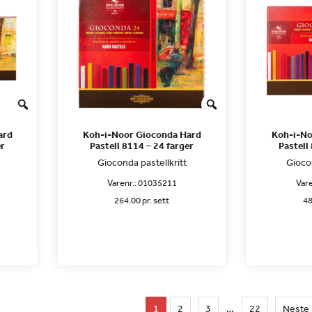
ard
Koh-i-Noor Gioconda Hard
Koh-i-No
er
Pastell 8114 – 24 farger
Pastell
Gioconda pastellkritt
Giocon
Varenr.:
01035211
Vare
264.00 pr. sett
48
1
2
3
…
22
Neste 