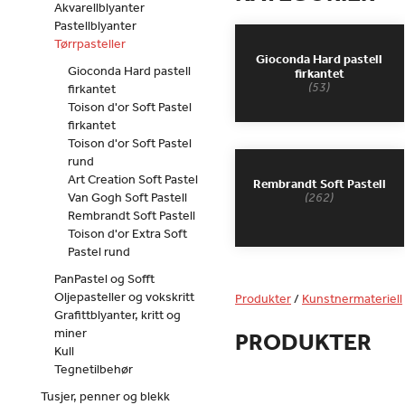
Akvarellblyanter
Pastellblyanter
Tørrpasteller
Gioconda Hard pastell
Gioconda Hard pastell
firkantet
(53)
firkantet
Toison d'or Soft Pastel
firkantet
Toison d'or Soft Pastel
rund
Art Creation Soft Pastel
Rembrandt Soft Pastell
Van Gogh Soft Pastell
(262)
Rembrandt Soft Pastell
Toison d'or Extra Soft
Pastel rund
PanPastel og Sofft
Oljepasteller og vokskritt
Produkter
/
Kunstnermateriell
Grafittblyanter, kritt og
miner
PRODUKTER
Kull
Tegnetilbehør
Tusjer, penner og blekk