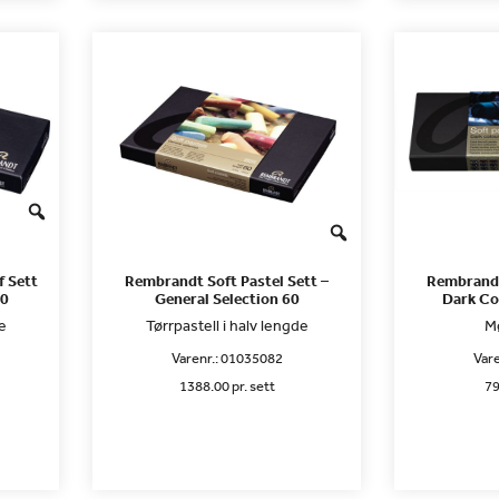
f Sett
Rembrandt Soft Pastel Sett –
Rembrandt
30
General Selection 60
Dark Co
e
Tørrpastell i halv lengde
Mø
Varenr.:
01035082
Vare
1388.00 pr. sett
79