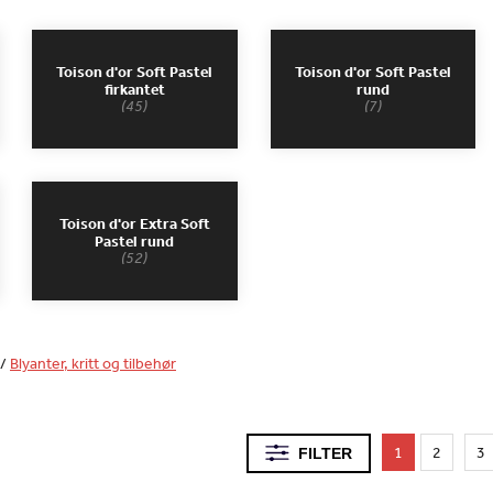
Toison d'or Soft Pastel
Toison d'or Soft Pastel
firkantet
rund
(45)
(7)
Toison d'or Extra Soft
Pastel rund
(52)
/
Blyanter, kritt og tilbehør
1
2
3
FILTER