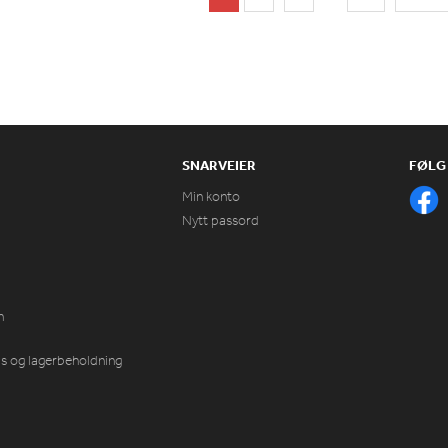
SNARVEIER
FØLG
Min konto
Nytt passord
n
ris og lagerbeholdning