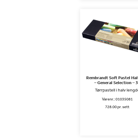
Rembrandt Soft Pastel Hal
– General Selection – 
Tørrpastell i halv lengd
Varenr.:
01035081
728.00 pr. sett