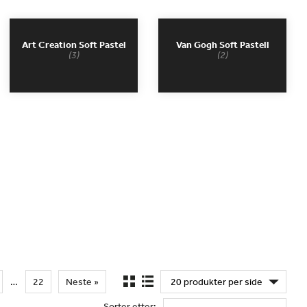
Art Creation Soft Pastel
Van Gogh Soft Pastell
(3)
(2)
…
22
Neste »
Sorter etter: