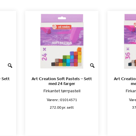
– Sett
Art Creation Soft Pastels – Sett
Art Creatio
med 24 farger
me
Firkantet tørrpastell
Firka
Varenr.:
01014571
Vare
272.00 pr. sett
37