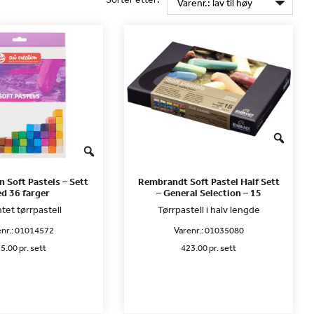
n Soft Pastels – Sett
Rembrandt Soft Pastel Half Sett
d 36 farger
– General Selection – 15
ntet tørrpastell
Tørrpastell i halv lengde
nr.:
01014572
Varenr.:
01035080
5.00 pr. sett
423.00 pr. sett