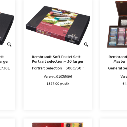
tt –
Rembrandt Soft Pastel Sett –
Rembrandt
arger
Portrait selection – 30 farger
Master 
0C/30L
Portrait Selection – 300C/30P
General Se
Varenr.:
01035096
Vare
1327.00 pr. stk
642