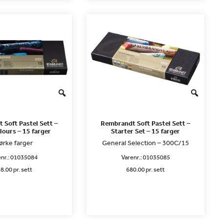
 Soft Pastel Sett –
Rembrandt Soft Pastel Sett –
lours – 15 farger
Starter Set – 15 farger
rke farger
General Selection – 300C/15
nr.:
01035084
Varenr.:
01035085
8.00 pr. sett
680.00 pr. sett