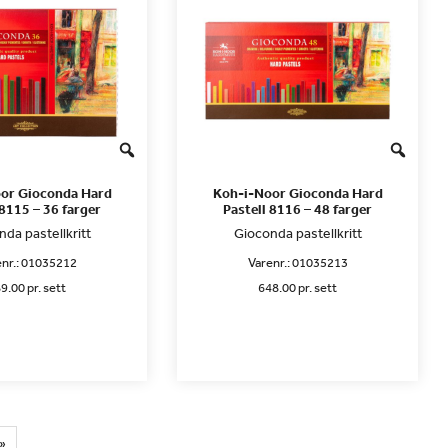
or Gioconda Hard
Koh-i-Noor Gioconda Hard
 8115 – 36 farger
Pastell 8116 – 48 farger
da pastellkritt
Gioconda pastellkritt
nr.:
01035212
Varenr.:
01035213
9.00 pr. sett
648.00 pr. sett
»