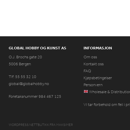
GLOBAL HOBBY OG KUNST AS
INFORMASJON
O.J. Brochs gate 20
Om oss
5006 Bergen
Kontakt oss
FAQ
Tlf: 55 55 32 10
Kjøpsbetingelser
global@globalhobby.no
Personvern
Wholesale & Distributio
Foretaksnummer 984
467
125
Vi tar forbehold om feil i p
WORDPRESS NETTBUTIKK
FRA
MAKSIMER