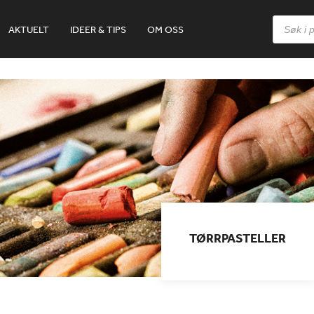
Products
AKTUELT
IDEER & TIPS
OM OSS
search
TØRRPASTELLER