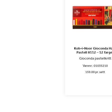
Koh-i-Noor Gioconda H
Pastell 8112 – 12 farg
Gioconda pastellkritt
Varenr.:
01035210
159.00 pr. sett