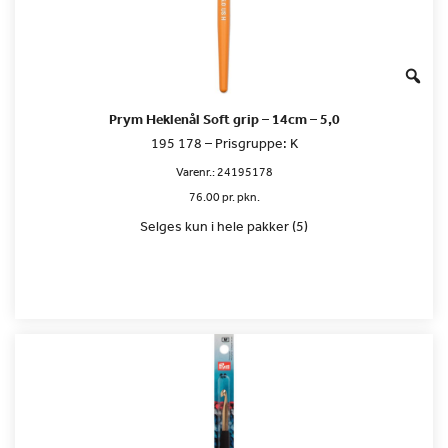
Prym Heklenål Soft grip – 14cm – 5,0
195 178 – Prisgruppe: K
Varenr.:
24195178
76.00 pr. pkn.
Selges kun i hele pakker (5)