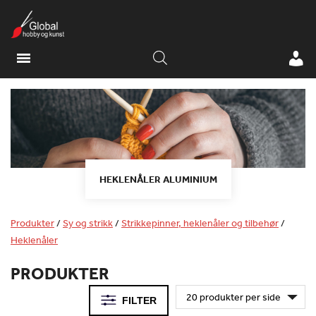
HEKLENÅLER ALUMINIUM
Produkter
/
Sy og strikk
/
Strikkepinner, heklenåler og tilbehør
/
Heklenåler
PRODUKTER
FILTER