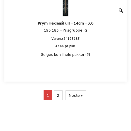
Prym Heklenål ull – 14cm – 3,0
195 183 – Prisgruppe: G
Varenr.:
24195183
47.00 pr. pkn.
Selges kun i hele pakker (5)
1
2
Neste »