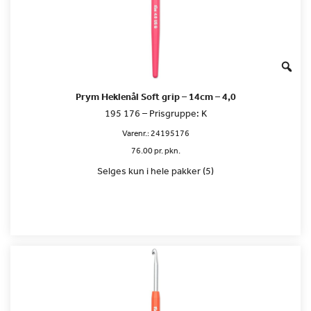
Prym Heklenål Soft grip – 14cm – 4,0
195 176 – Prisgruppe: K
Varenr.:
24195176
76.00 pr. pkn.
Selges kun i hele pakker (5)