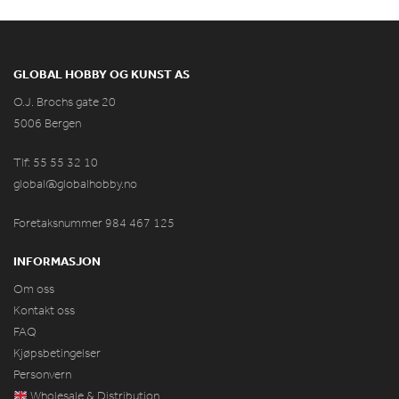
GLOBAL HOBBY OG KUNST AS
O.J. Brochs gate 20
5006 Bergen
Tlf: 55 55 32 10
global@globalhobby.no
Foretaksnummer 984
467
125
INFORMASJON
Om oss
Kontakt oss
FAQ
Kjøpsbetingelser
Personvern
Wholesale & Distribution