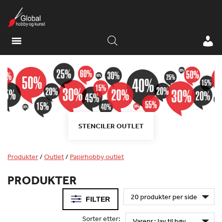
STENCILER OUTLET
Produkter
/
Outlet
/
Papirhobby outlet
PRODUKTER
FILTER
Sorter etter: