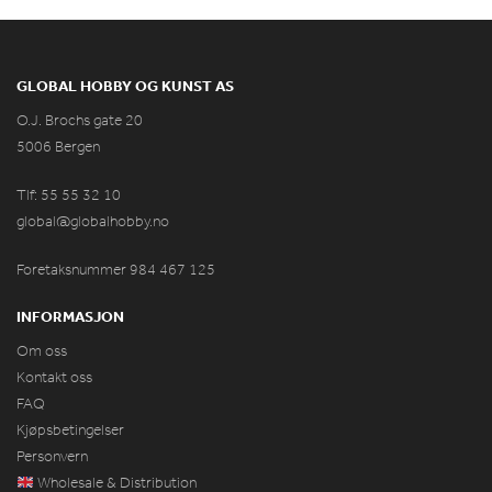
GLOBAL HOBBY OG KUNST AS
O.J. Brochs gate 20
5006 Bergen
Tlf: 55 55 32 10
global@globalhobby.no
Foretaksnummer 984
467
125
INFORMASJON
Om oss
Kontakt oss
FAQ
Kjøpsbetingelser
Personvern
Wholesale & Distribution