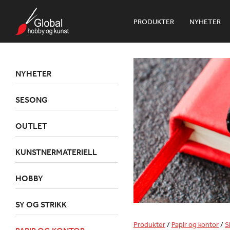
PRODUKTER
NYHETER
NYHETER
SESONG
OUTLET
KUNSTNERMATERIELL
HOBBY
SY OG STRIKK
Produkter
/
Papir og kontor
/
S