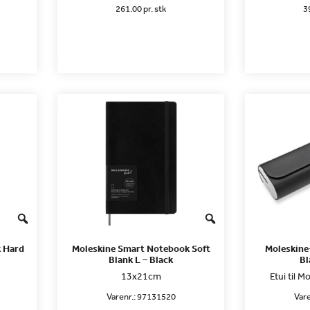
261.00 pr. stk
3
 Hard
Moleskine Smart Notebook Soft
Moleskine
Blank L – Black
Bl
13x21cm
Etui til 
Varenr.:
97131520
Vare