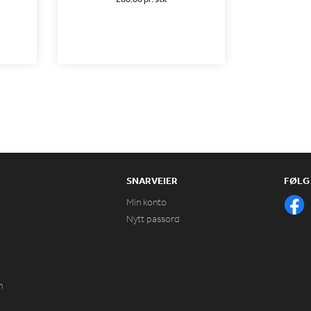
SNARVEIER
FØLG
Min konto
Nytt passord
n