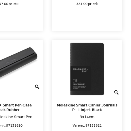
97.00 pr. stk
381.00 pr. stk
+ Smart Pen Case –
Moleskine Smart Cahier Journals
ack Rubber
P – Linjert Black
Moleskine Smart Pen
9x14cm
nr.:
97131620
Varenr.:
97131621