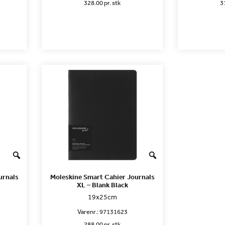
328.00 pr. stk
3
urnals
Moleskine Smart Cahier Journals
XL – Blank Black
19x25cm
Varenr.:
97131623
288.00 pr. stk