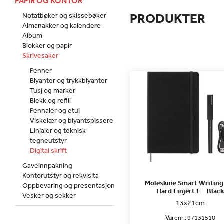
PAPIR OG KONTOR
PRODUKTER
Notatbøker og skissebøker
Almanakker og kalendere
Album
Blokker og papir
Skrivesaker
Penner
Blyanter og trykkblyanter
Tusj og marker
Blekk og refill
Pennaler og etui
Viskelær og blyantspissere
Linjaler og teknisk
tegneutstyr
Digital skrift
Gaveinnpakning
Kontorutstyr og rekvisita
Moleskine Smart Writing
Oppbevaring og presentasjon
Hard Linjert L – Black
Vesker og sekker
13x21cm
Varenr.:
97131510