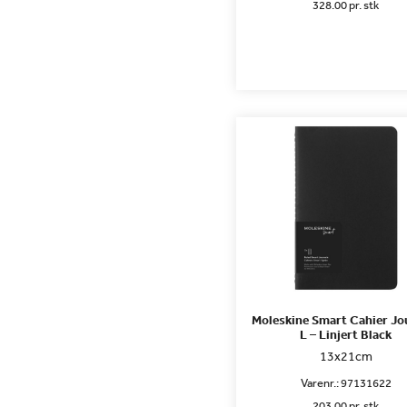
328.00 pr. stk
Moleskine Smart Cahier Jo
L – Linjert Black
13x21cm
Varenr.:
97131622
203.00 pr. stk