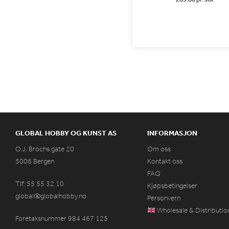
GLOBAL HOBBY OG KUNST AS
INFORMASJON
O.J. Brochs gate 20
Om oss
5006 Bergen
Kontakt oss
FAQ
Tlf: 55 55 32 10
Kjøpsbetingelser
global@globalhobby.no
Personvern
Wholesale & Distributio
Foretaksnummer 984
467
125