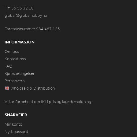
Tlf: 55 55 32 10
global@globalhobby.no
Foretaksnummer 984
467
125
INFORMASJON
Om oss
Kontakt oss
FAQ
Kjøpsbetingelser
Personvern
Wholesale & Distribution
Vi tar forbehold om feil i pris og lagerbeholdning
SNARVEIER
Min konto
Nytt passord