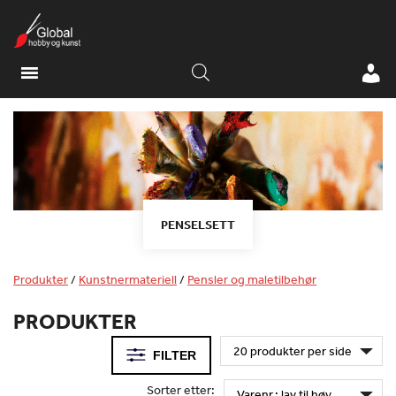
PENSELSETT
Produkter
/
Kunstnermateriell
/
Pensler og maletilbehør
PRODUKTER
FILTER
Sorter etter: