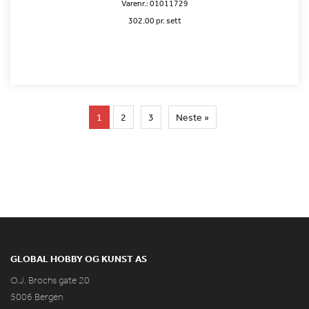
Varenr.:
01011729
302.00 pr. sett
1
2
3
Neste »
GLOBAL HOBBY OG KUNST AS
O.J. Brochs gate 20
5006 Bergen