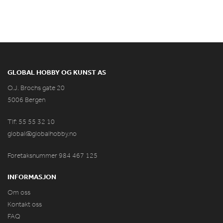
GLOBAL HOBBY OG KUNST AS
O.J. Brochs gate 20
5006 Bergen
Tlf: 55 55 32 10
global@globalhobby.no
Foretaksnummer 984
467
125
INFORMASJON
Om oss
Kontakt oss
FAQ