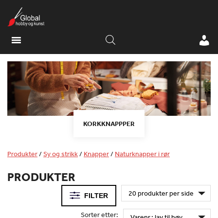
KORKKNAPPPER
Produkter
/
Sy og strikk
/
Knapper
/
Naturknapper i rør
PRODUKTER
FILTER
Sorter etter: