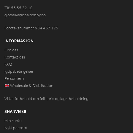
Tlf: 55 55 32 10
global@globalhobby.no
Foretaksnummer 984
467
125
INFORMASJON
Om oss
Kontakt oss
FAQ
Kjøpsbetingelser
Personvern
Wholesale & Distribution
Vi tar forbehold om feil i pris og lagerbeholdning
SNARVEIER
Min konto
Nytt passord