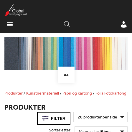
A4
Produkter
/
Kunstnermateriell
/
Papir og kartong
/
Folia Fotokartong
PRODUKTER
FILTER
Sorter etter: