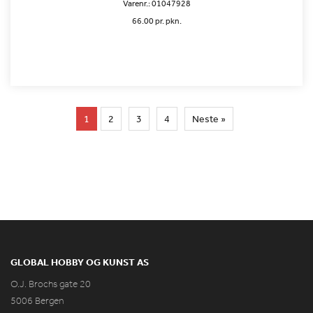
Varenr.:
01047928
66.00 pr. pkn.
1
2
3
4
Neste »
GLOBAL HOBBY OG KUNST AS
O.J. Brochs gate 20
5006 Bergen