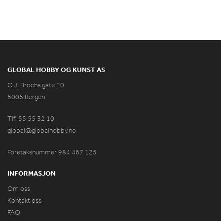
GLOBAL HOBBY OG KUNST AS
O.J. Brochs gate 20
5006 Bergen
Tlf: 55 55 32 10
global@globalhobby.no
Foretaksnummer 984
467
125
INFORMASJON
Om oss
Kontakt oss
FAQ