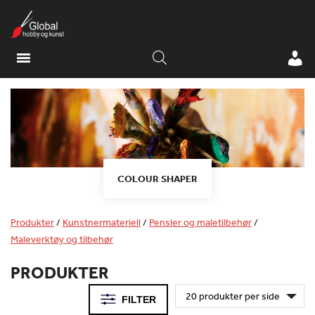
COLOUR SHAPER
Produkter
/
Kunstnermateriell
/
Pensler og maletilbehør
/
Maleverktøy og tilbehør
PRODUKTER
FILTER