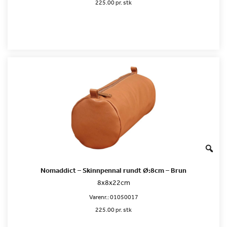
225.00 pr. stk
Nomaddict – Skinnpennal rundt Ø:8cm – Brun
8x8x22cm
Varenr.:
01050017
225.00 pr. stk