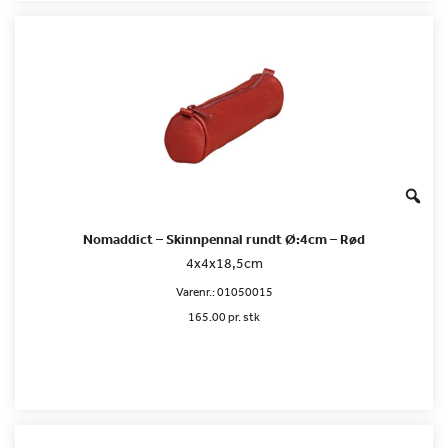
Nomaddict – Skinnpennal rundt Ø:4cm – Rød
4x4x18,5cm
Varenr.:
01050015
165.00 pr. stk