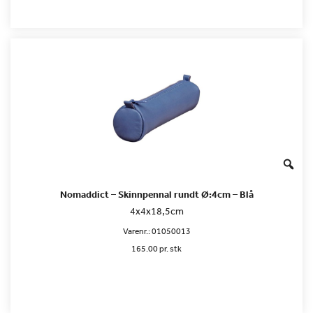
Nomaddict – Skinnpennal rundt Ø:4cm – Blå
4x4x18,5cm
Varenr.:
01050013
165.00 pr. stk