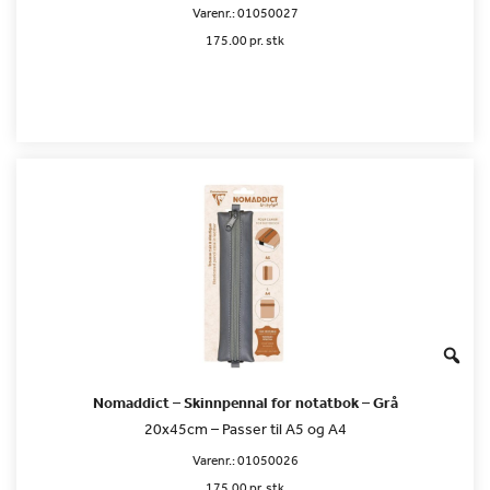
Varenr.:
01050027
175.00 pr. stk
Nomaddict – Skinnpennal for notatbok – Grå
20x45cm – Passer til A5 og A4
Varenr.:
01050026
175.00 pr. stk