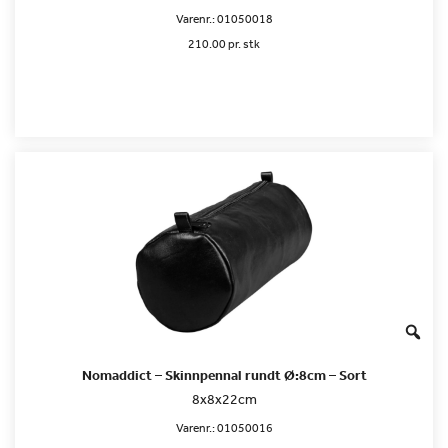
Varenr.:
01050018
210.00 pr. stk
Nomaddict – Skinnpennal rundt Ø:8cm – Sort
8x8x22cm
Varenr.:
01050016