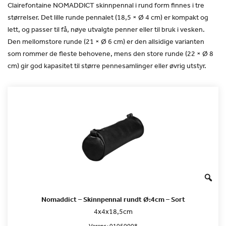
Clairefontaine NOMADDICT skinnpennal i rund form finnes i tre
størrelser. Det lille runde pennalet (18,5 × Ø 4 cm) er kompakt og
lett, og passer til få, nøye utvalgte penner eller til bruk i vesken.
Den mellomstore runde (21 × Ø 6 cm) er den allsidige varianten
som rommer de fleste behovene, mens den store runde (22 × Ø 8
cm) gir god kapasitet til større pennesamlinger eller øvrig utstyr.
Nomaddict – Skinnpennal rundt Ø:4cm – Sort
4x4x18,5cm