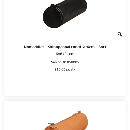
Nomaddict – Skinnpennal rundt Ø:6cm – Sort
6x6x21cm
Varenr.:
01050005
210.00 pr. stk