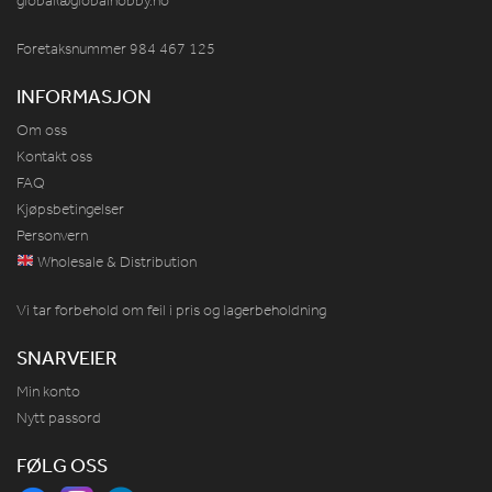
global@globalhobby.no
Foretaksnummer 984
467
125
INFORMASJON
Om oss
Kontakt oss
FAQ
Kjøpsbetingelser
Personvern
Wholesale & Distribution
Vi tar forbehold om feil i pris og lagerbeholdning
SNARVEIER
Min konto
Nytt passord
FØLG OSS