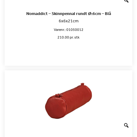
Nomaddict – Skinnpennal rundt Ø:6cm – Blå
6x6x21cm
Varenr.:
01050012
210.00 pr. stk