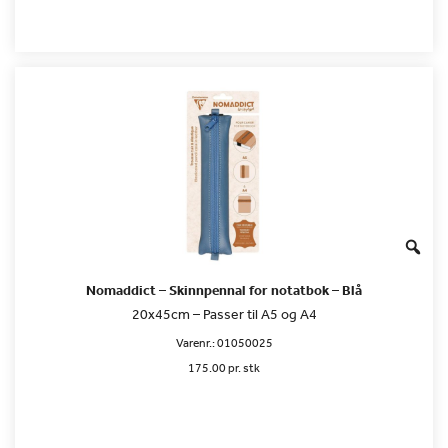
Nomaddict – Skinnpennal for notatbok – Blå
20x45cm – Passer til A5 og A4
Varenr.:
01050025
175.00 pr. stk