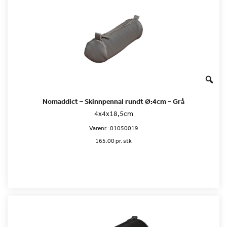
Nomaddict – Skinnpennal rundt Ø:4cm – Grå
4x4x18,5cm
Varenr.:
01050019
165.00 pr. stk