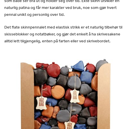
som både ser bra ut og holder seg over tid. Ekte skinn utvikler en
naturlig patina og får mer karakter ved bruk, noe som gjør hvert
pennal unikt og personlig over tid.
Det flate skinnpennalet med elastisk strikk er et naturlig tilbehør til
skisseblokker og notatbøker, og gjør det enkelt å ha skrivesakene
alltid lett tilgjengelig, enten på farten eller ved skrivebordet.