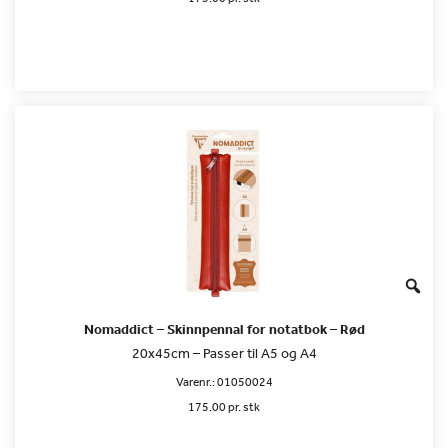
Nomaddict – Skinnpennal for notatbok – Rød
20x45cm – Passer til A5 og A4
Varenr.:
01050024
175.00 pr. stk