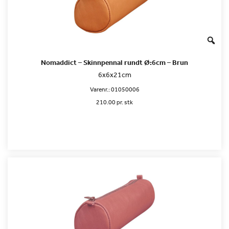
Nomaddict – Skinnpennal rundt Ø:6cm – Brun
6x6x21cm
Varenr.:
01050006
210.00 pr. stk