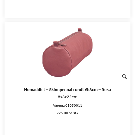
Nomaddict – Skinnpennal rundt Ø:8cm – Rosa
8x8x22cm
Varenr.:
01050011
225.00 pr. stk