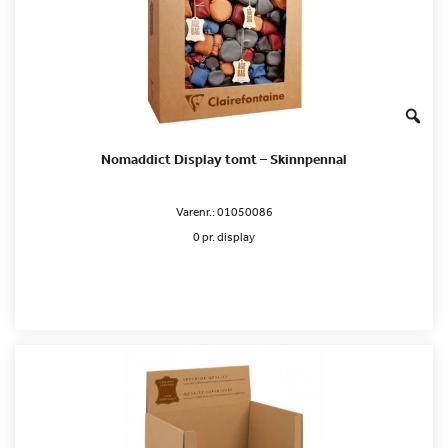
Nomaddict Display tomt – Skinnpennal
Varenr.:
01050086
0 pr. display