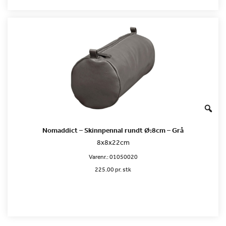
Nomaddict – Skinnpennal rundt Ø:8cm – Grå
8x8x22cm
Varenr.:
01050020
225.00 pr. stk