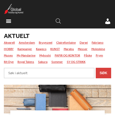
AKTUELT
Akvarell
Amsterdam
Bruynzeel
Clairefontaine
Darwi
Fabriano
HOBBY
Kampanjer
Kaweco
KUNST
Marabu
Messer
Moleskine
Museo
My Mandarine
Myboshi
PAPIR OG KONTOR
Påske
Prym
Rit Dye
Royal Talens
Sakura
Sommer
SY OG STRIKK
Søk
SØK
i
aktuelt