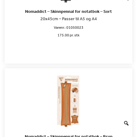
Nomaddict – Skinnpennal for notatbok – Sort
20x45cm – Passer til A5 og A4
Varenr.:
01050023
175.00 pr. stk
Nomaddict – Skinnpennal for notatbok – Brun