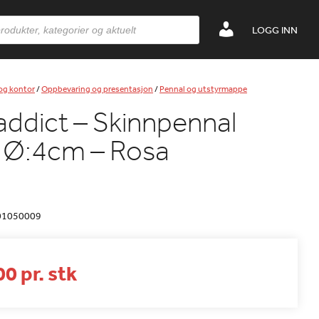
LOGG INN
 og kontor
/
Oppbevaring og presentasjon
/
Pennal og utstyrmappe
dict – Skinnpennal
 Ø:4cm – Rosa
01050009
0 pr. stk