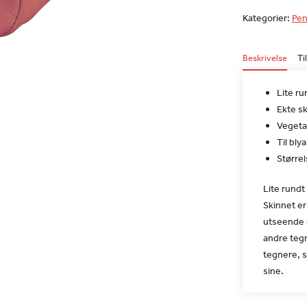
Kategorier:
Pen
Beskrivelse
Ti
Lite ru
Ekte sk
Vegeta
Til bl
Størrel
Lite rundt 
Skinnet er
utseende m
andre tegn
tegnere, s
sine.