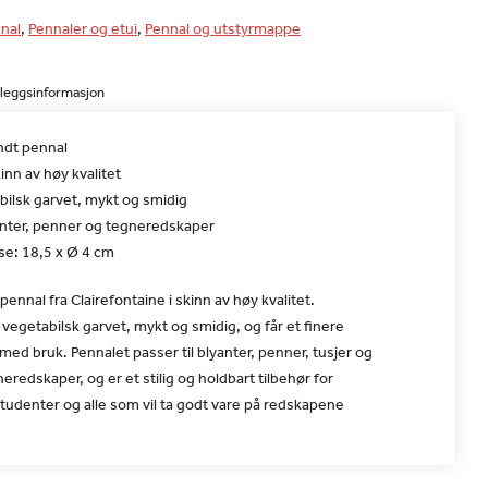
nal
,
Pennaler og etui
,
Pennal og utstyrmappe
lleggsinformasjon
ndt pennal
inn av høy kvalitet
bilsk garvet, mykt og smidig
yanter, penner og tegneredskaper
se: 18,5 x Ø 4 cm
pennal fra Clairefontaine i skinn av høy kvalitet.
 vegetabilsk garvet, mykt og smidig, og får et finere
ed bruk. Pennalet passer til blyanter, penner, tusjer og
eredskaper, og er et stilig og holdbart tilbehør for
tudenter og alle som vil ta godt vare på redskapene