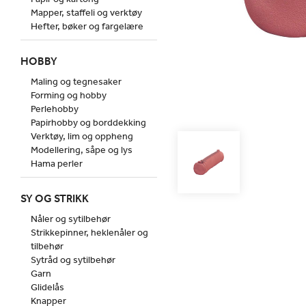
Mapper, staffeli og verktøy
Hefter, bøker og fargelære
HOBBY
Maling og tegnesaker
Forming og hobby
Perlehobby
Papirhobby og borddekking
Verktøy, lim og oppheng
Modellering, såpe og lys
Hama perler
SY OG STRIKK
Nåler og sytilbehør
Strikkepinner, heklenåler og
tilbehør
Sytråd og sytilbehør
Garn
Glidelås
Knapper