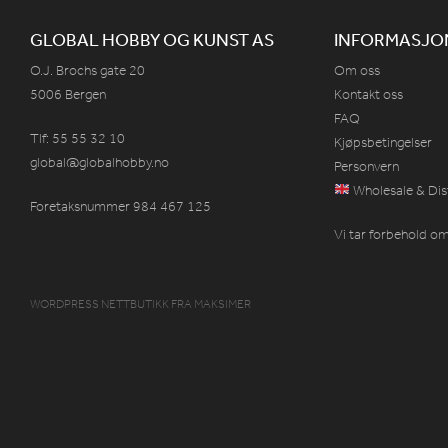
GLOBAL HOBBY OG KUNST AS
INFORMASJO
O.J. Brochs gate 20
Om oss
5006 Bergen
Kontakt oss
FAQ
Tlf: 55 55 32 10
Kjøpsbetingelser
global@globalhobby.no
Personvern
Wholesale & Dis
Foretaksnummer 984
467
125
Vi tar forbehold om 
WORDPRESS NETTBUTIKK
FRA
MAKSIMER