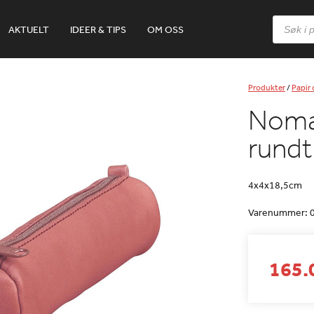
Products
AKTUELT
IDEER & TIPS
OM OSS
search
Produkter
/
Papir
Nomad
rundt
4x4x18,5cm
Varenummer:
165.0