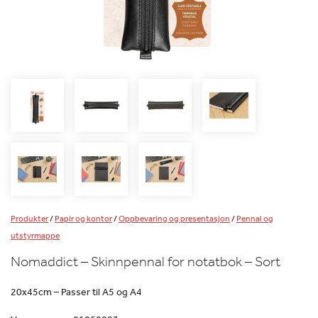
Produkter
/
Papir og kontor
/
Oppbevaring og presentasjon
/
Pennal og
utstyrmappe
Nomaddict – Skinnpennal for notatbok – Sort
20x45cm – Passer til A5 og A4