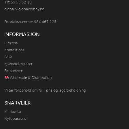
Tlf: 55 55 32 10
global@globalhobby.no
Foretaksnummer 984
467
125
INFORMASJON
Om oss
Kontakt oss
FAQ
Kjøpsbetingelser
Personvern
Wholesale & Distribution
Vi tar forbehold om feil i pris og lagerbeholdning
SNARVEIER
Min konto
Nytt passord