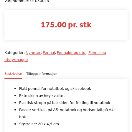
Varenummer:
01050023
175.00 pr. stk
Kategorier:
Nyheter
,
Pennal
,
Pennaler og etui
,
Pennal og
utstyrmappe
Beskrivelse
Tilleggsinformasjon
Flatt pennal for notatbok og skissebook
Ekte skinn av høy kvalitet
Elastisk stropp på baksiden for festing til notatbok
Passer vertikalt på A5-notatbok og horisontalt på A4-
bok
Størrelse: 20 x 4,5 cm