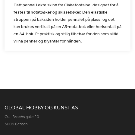
Flatt pennal i ekte skinn fra Clairefontaine, designet for å
festes til notatbøker og skissebøker. Den elastiske
stroppen på
baksiden holder pennalet på plass, og det
kan brukes vertikalt på
en A5-notatbok eller horisontalt på
en A4-bok. Et praktisk og
stilig tilbehør for den som alltid
vil ha penner og blyanter for
hånden.
GLOBAL HOBBY OG KUNST AS
O.J. Brochs gate 20
5006 Bergen