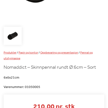
Produkter
/
Papir og kontor
/
Oppbevaring og presentasjon
/
Pennal og
utstyrmappe
Nomaddict – Skinnpennal rundt Ø:6cm – Sort
6x6x21cm
Varenummer:
01050005
210.00 pr. stk