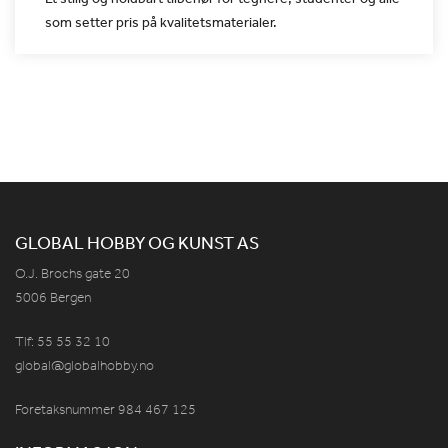
som setter pris på
kvalitetsmaterialer.
GLOBAL HOBBY OG KUNST AS
O.J. Brochs gate 20
5006 Bergen
Tlf: 55 55 32 10
global@globalhobby.no
Foretaksnummer 984
467
125