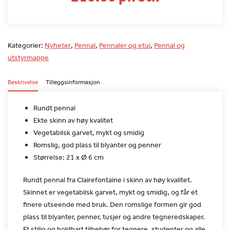
Kategorier:
Nyheter
,
Pennal
,
Pennaler og etui
,
Pennal og
utstyrmappe
Beskrivelse
Tilleggsinformasjon
Rundt pennal
Ekte skinn av høy kvalitet
Vegetabilsk garvet, mykt og smidig
Romslig, god plass til blyanter og penner
Størrelse: 21 x Ø 6 cm
Rundt pennal fra Clairefontaine i skinn av høy kvalitet.
Skinnet
er vegetabilsk garvet, mykt og smidig, og får et
finere utseende
med bruk. Den romslige formen gir god
plass til blyanter, penner,
tusjer og andre tegneredskaper.
Et stilig og holdbart tilbehør for
tegnere, studenter og alle