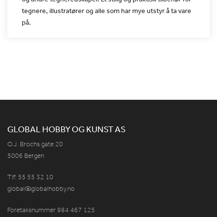
tegnere, illustratører og alle som
har mye utstyr å ta vare
på.
GLOBAL HOBBY OG KUNST AS
O.J. Brochs gate 20
5006 Bergen
Tlf: 55 55 32 10
global@globalhobby.no
Foretaksnummer 984
467
125