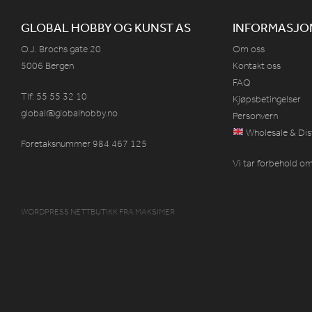
GLOBAL HOBBY OG KUNST AS
INFORMASJO
O.J. Brochs gate 20
Om oss
5006 Bergen
Kontakt oss
FAQ
Tlf: 55 55 32 10
Kjøpsbetingelser
global@globalhobby.no
Personvern
Wholesale & Dis
Foretaksnummer 984
467
125
Vi tar forbehold om 
WORDPRESS NETTBUTIKK
FRA
MAKSIMER