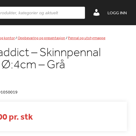
LOGG INN
 og kontor
/
Oppbevaring og presentasjon
/
Pennal og utstyrmappe
dict – Skinnpennal
 Ø:4cm – Grå
01050019
0 pr. stk