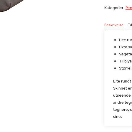
Kategorier:
Pen
Beskrivelse
Ti
Lite ru
Ekte sk
Vegeta
Til bl
Størrel
Lite rundt 
Skinnet er
utseende m
andre tegn
tegnere, s
sine.