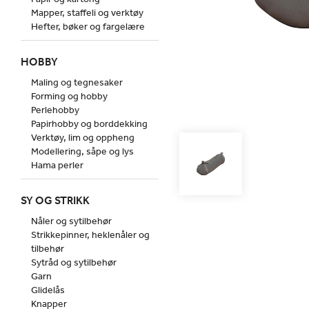
Mapper, staffeli og verktøy
Hefter, bøker og fargelære
HOBBY
Maling og tegnesaker
Forming og hobby
Perlehobby
Papirhobby og borddekking
Verktøy, lim og oppheng
Modellering, såpe og lys
Hama perler
SY OG STRIKK
Nåler og sytilbehør
Strikkepinner, heklenåler og
tilbehør
Sytråd og sytilbehør
Garn
Glidelås
Knapper