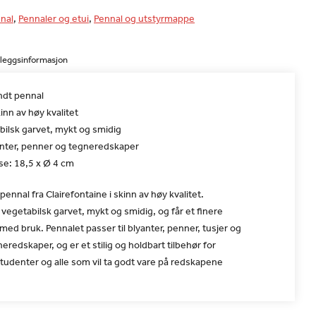
nal
,
Pennaler og etui
,
Pennal og utstyrmappe
lleggsinformasjon
ndt pennal
inn av høy kvalitet
bilsk garvet, mykt og smidig
yanter, penner og tegneredskaper
se: 18,5 x Ø 4 cm
pennal fra Clairefontaine i skinn av høy kvalitet.
 vegetabilsk garvet, mykt og smidig, og får et finere
ed bruk. Pennalet passer til blyanter, penner, tusjer og
eredskaper, og er et stilig og holdbart tilbehør for
tudenter og alle som vil ta godt vare på redskapene