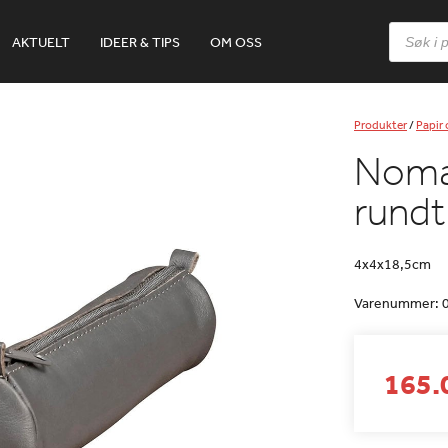
Products
AKTUELT
IDEER & TIPS
OM OSS
search
Produkter
/
Papir
Nomad
rundt
4x4x18,5cm
Varenummer:
165.0