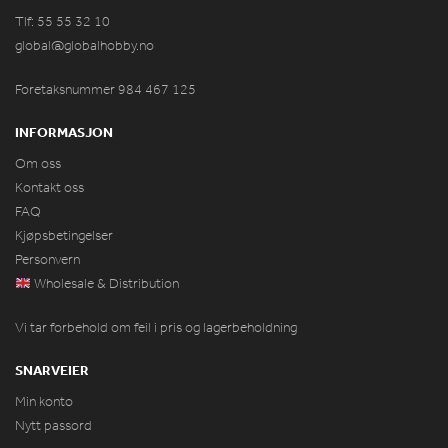
Tlf: 55 55 32 10
global@globalhobby.no
Foretaksnummer 984
467
125
INFORMASJON
Om oss
Kontakt oss
FAQ
Kjøpsbetingelser
Personvern
Wholesale & Distribution
Vi tar forbehold om feil i pris og lagerbeholdning
SNARVEIER
Min konto
Nytt passord