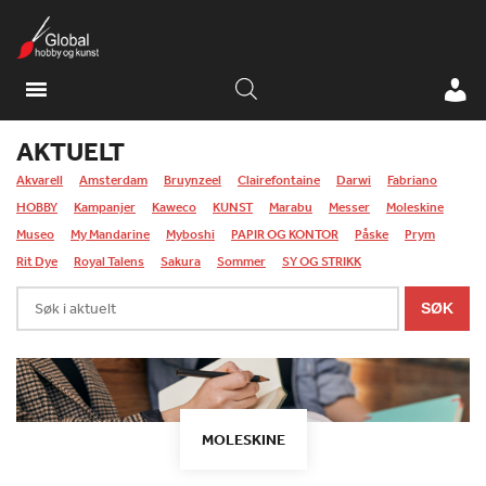
AKTUELT
Akvarell
Amsterdam
Bruynzeel
Clairefontaine
Darwi
Fabriano
HOBBY
Kampanjer
Kaweco
KUNST
Marabu
Messer
Moleskine
Museo
My Mandarine
Myboshi
PAPIR OG KONTOR
Påske
Prym
Rit Dye
Royal Talens
Sakura
Sommer
SY OG STRIKK
Søk
SØK
i
aktuelt
MOLESKINE