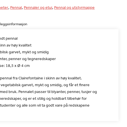
eter
,
Pennal
,
Pennaler og etui
,
Pennal og utstyrmappe
lleggsinformasjon
ndt pennal
inn av høy kvalitet
bilsk garvet, mykt og smidig
yanter, penner og tegneredskaper
se: 18,5 x Ø 4 cm
pennal fra Clairefontaine i skinn av høy kvalitet.
 vegetabilsk garvet, mykt og smidig, og får et finere
ed bruk. Pennalet passer til blyanter, penner, tusjer og
eredskaper, og er et stilig og holdbart tilbehør for
tudenter og alle som vil ta godt vare på redskapene