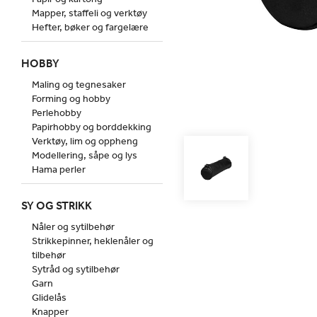
Mapper, staffeli og verktøy
Hefter, bøker og fargelære
HOBBY
Maling og tegnesaker
Forming og hobby
Perlehobby
Papirhobby og borddekking
Verktøy, lim og oppheng
Modellering, såpe og lys
Hama perler
SY OG STRIKK
Nåler og sytilbehør
Strikkepinner, heklenåler og
tilbehør
Sytråd og sytilbehør
Garn
Glidelås
Knapper