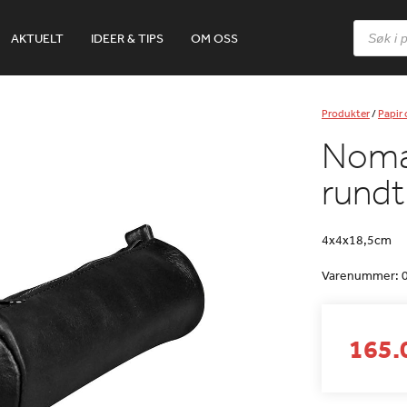
Products
AKTUELT
IDEER & TIPS
OM OSS
search
Produkter
/
Papir
Nomad
rundt
4x4x18,5cm
Varenummer:
165.0