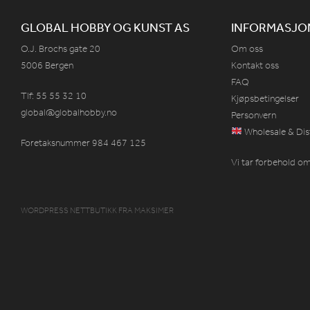
GLOBAL HOBBY OG KUNST AS
INFORMASJO
O.J. Brochs gate 20
Om oss
5006 Bergen
Kontakt oss
FAQ
Tlf: 55 55 32 10
Kjøpsbetingelser
global@globalhobby.no
Personvern
Wholesale & Dis
Foretaksnummer 984
467
125
Vi tar forbehold om 
WORDPRESS NETTBUTIKK
FRA
MAKSIMER