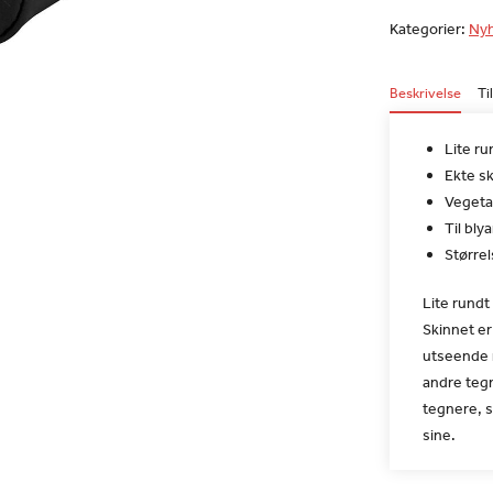
Kategorier:
Nyh
Beskrivelse
Ti
Lite ru
Ekte sk
Vegeta
Til bl
Størrel
Lite rundt 
Skinnet er
utseende m
andre tegn
tegnere, s
sine.