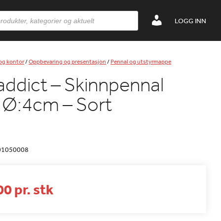
LOGG INN
 og kontor
/
Oppbevaring og presentasjon
/
Pennal og utstyrmappe
dict – Skinnpennal
 Ø:4cm – Sort
01050008
0 pr. stk