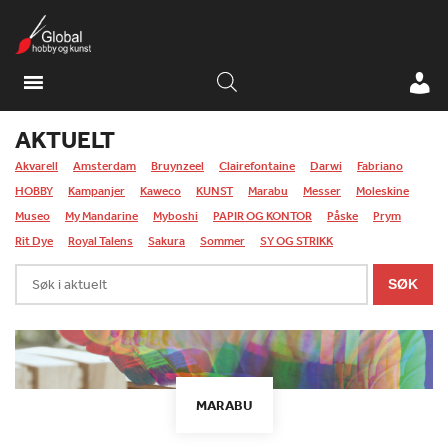
AKTUELT
Akvarell
Amsterdam
Bruynzeel
Clairefontaine
Darwi
Fabriano
HOBBY
Kampanjer
Kaweco
KUNST
Marabu
Messer
Moleskine
Museo
My Mandarine
Myboshi
PAPIR OG KONTOR
Påske
Prym
Rit Dye
Royal Talens
Sakura
Sommer
SY OG STRIKK
Søk
SØK
i
aktuelt
MARABU