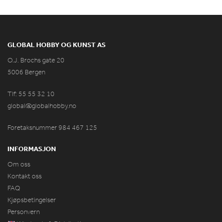
GLOBAL HOBBY OG KUNST AS
O.J. Brochs gate 20
5006 Bergen
Tlf: 55 55 32 10
global@globalhobby.no
Foretaksnummer 984
467
125
INFORMASJON
Om oss
Kontakt oss
FAQ
Kjøpsbetingelser
Personvern