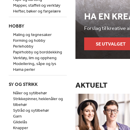
Mapper, staffeli og verktøy
Hefter, bøker og fargelære
HA EN KR
HOBBY
Forslag til kreative 
Maling og tegnesaker
Forming og hobby
SE UTVALGET
Perlehobby
Papirhobby og borddekking
Verktøy, lim og oppheng
Modellering, såpe og lys
Hama perler
AKTUELT
SY OG STRIKK
Nåler og sytilbehør
Strikkepinner, heklenåler og
tilbehør
Sytråd og sytilbehør
Garn
Glidelås
Knapper