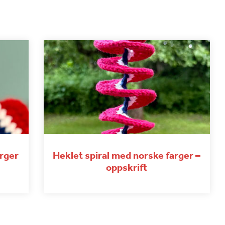
arger
Heklet spiral med norske farger –
oppskrift