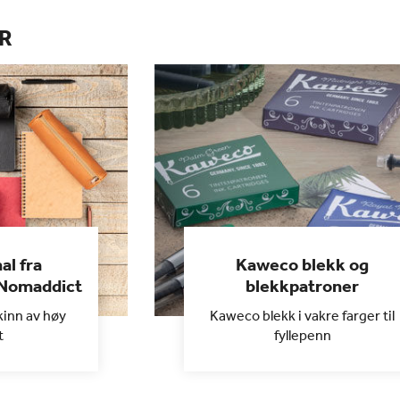
R
al fra
Kaweco blekk og
 Nomaddict
blekkpatroner
kinn av høy
Kaweco blekk i vakre farger til
t
fyllepenn