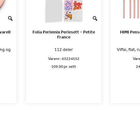
varell
Folia Perlemix Perlesett – Petite
HIMI Pens
France
ing og
112 deler
Vifte, flat, 
Varenr.:
65224552
Vare
109.00 pr. sett
24