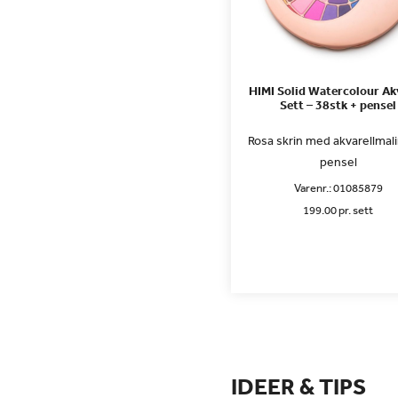
HIMI Solid Watercolour Ak
Sett – 38stk + pensel
Rosa skrin med akvarellmal
pensel
Varenr.:
01085879
199.00 pr. sett
IDEER & TIPS