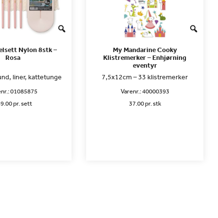
elsett Nylon 8stk –
My Mandarine Cooky
Rosa
Klistremerker – Enhjørning
eventyr
rund, liner, kattetunge
7,5x12cm – 33 klistremerker
nr.:
01085875
Varenr.:
40000393
9.00 pr. sett
37.00 pr. stk