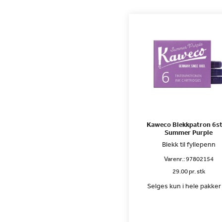
Kaweco Blekkpatron 6st
Summer Purple
Blekk til fyllepenn
Varenr.:
97802154
29.00 pr. stk
Selges kun i hele pakker 