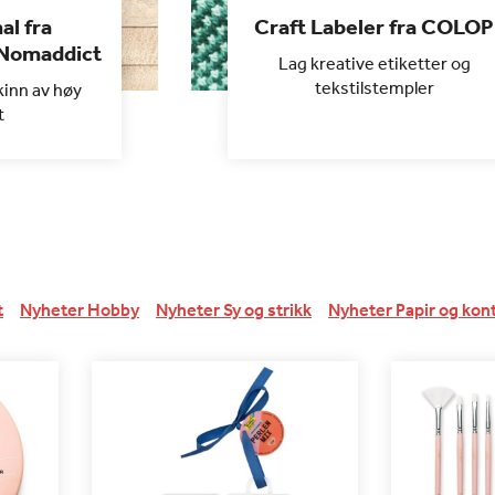
al fra
Craft Labeler fra COLOP
 Nomaddict
Lag kreative etiketter og
tekstilstempler
kinn av høy
t
t
Nyheter Hobby
Nyheter Sy og strikk
Nyheter Papir og kon