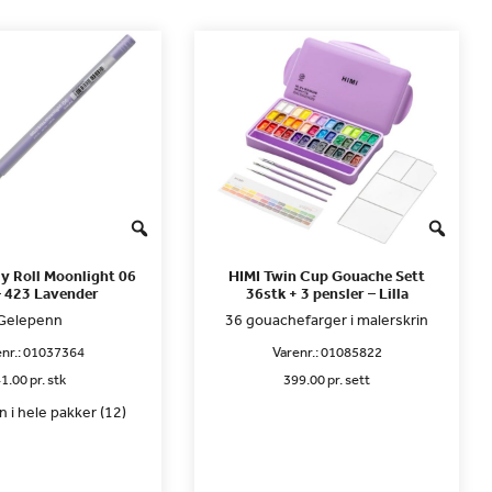
ly Roll Moonlight 06
HIMI Twin Cup Gouache Sett
– 423 Lavender
36stk + 3 pensler – Lilla
Gelepenn
36 gouachefarger i malerskrin
nr.:
01037364
Varenr.:
01085822
1.00 pr. stk
399.00 pr. sett
 i hele pakker (12)