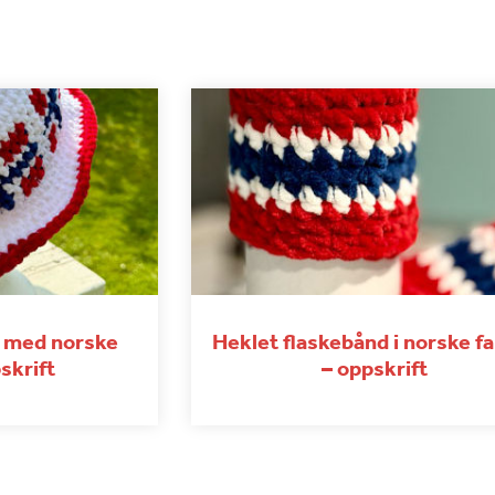
t med norske
Heklet flaskebånd i norske f
skrift
– oppskrift