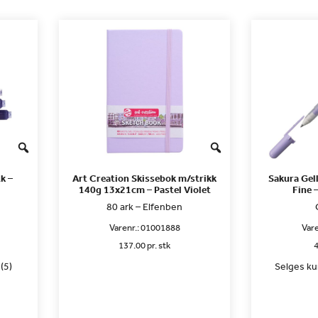
k –
Art Creation Skissebok m/strikk
Sakura Gel
140g 13x21cm – Pastel Violet
Fine 
80 ark – Elfenben
Varenr.:
01001888
Vare
137.00 pr. stk
4
(5)
Selges kun