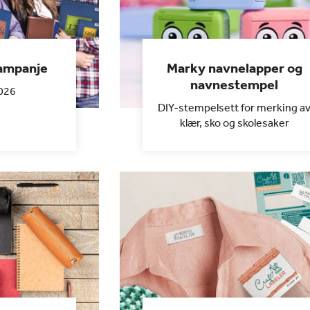
kampanje
Marky navnelapper og
navnestempel
026
DIY-stempelsett for merking a
klær, sko og skolesaker