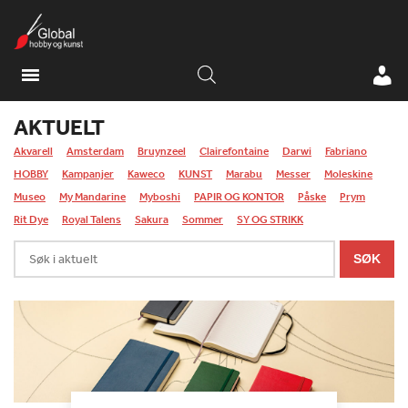
AKTUELT
Akvarell
Amsterdam
Bruynzeel
Clairefontaine
Darwi
Fabriano
HOBBY
Kampanjer
Kaweco
KUNST
Marabu
Messer
Moleskine
Museo
My Mandarine
Myboshi
PAPIR OG KONTOR
Påske
Prym
Rit Dye
Royal Talens
Sakura
Sommer
SY OG STRIKK
Søk
SØK
i
aktuelt