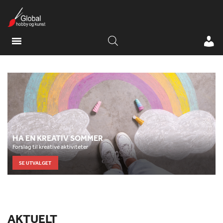
HA EN KREATIV SOMMER
Forslag til kreative aktiviteter
SE UTVALGET
AKTUELT