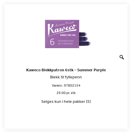
Kaweco Blekkpatron 6stk – Summer Purple
Blekk til fyllepenn
Varenr.:
97802154
29.00 pr. stk
Selges kun i hele pakker (5)