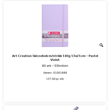
Art Creation Skissebok m/strikk 140g 13x21cm – Pastel
Violet
80 ark – Elfenben
Varenr.:
01001888
137.00 pr. stk