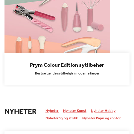
Prym Colour Edition sytilbehør
Bestselgende sytilbehør i moderne farger
NYHETER
Nyheter
Nyheter Kunst
Nyheter Hobby
Nyheter Sy og strikk
Nyheter Papir og kontor