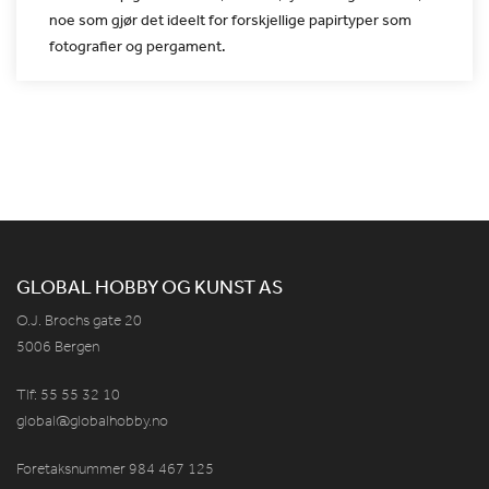
noe som gjør det ideelt for forskjellige
papirtyper som
fotografier og pergament.
GLOBAL HOBBY OG KUNST AS
O.J. Brochs gate 20
5006 Bergen
Tlf: 55 55 32 10
global@globalhobby.no
Foretaksnummer 984
467
125