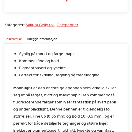
Kategorier:
Sakura Gelly roll
,
Gelepenner
Beskrivelse
Tilleggsinformasjon
Synlig på mørkt og farget papir
Kommer i fine og bold
Pigmentbasert og lysekte
Perfekt for skriving, tegning og fargelegging
Moonlight
er den eneste gelepennen som virkelig
skiller
seg ut på farget, hvitt og mørkt papir. Den kommer også i
fluorescerende farger som lyser fantastisk på svart papir
og under
blacklight. Denne pennen er tilgjengelig i to
størrelser, Fine 06
(0,35 mm) og Bold 10 (0,5 mm), og er
perfekt for både detaljerte
tegninger og større linjer.
Blekket er pigmentbasert, luktfritt,
lysekte og vannfast,