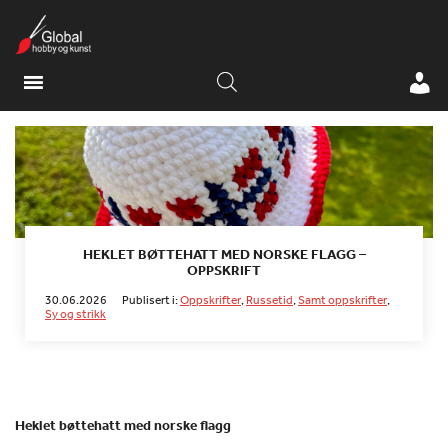
HEKLET BØTTEHATT MED NORSKE FLAGG –
OPPSKRIFT
30.06.2026
Publisert i:
Oppskrifter
,
Russetid
,
Samt oppskrifter
,
Sy og strikk
Heklet bøttehatt med norske flagg