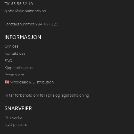
Tlf: 55 55 32 10
global@globalhobby.no
Foretaksnummer 984
467
125
INFORMASJON
Om oss
Kontakt oss
FAQ
Kjøpsbetingelser
Personvern
Wholesale & Distribution
Vi tar forbehold om feil i pris og lagerbeholdning
SNARVEIER
Min konto
Nytt passord