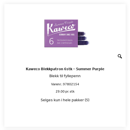
Kaweco Blekkpatron 6stk – Summer Purple
Blekk til fyllepenn
Varenr.:
97802154
29.00 pr. stk
Selges kun i hele pakker (5)