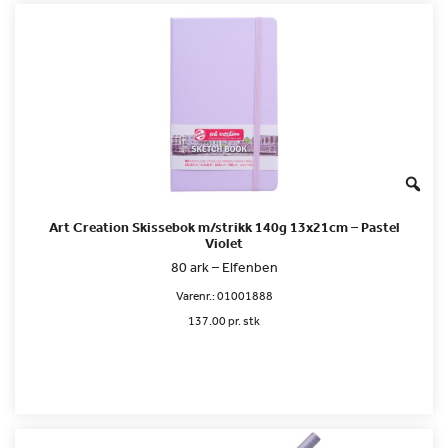
Art Creation Skissebok m/strikk 140g 13x21cm – Pastel
Violet
80 ark – Elfenben
Varenr.:
01001888
137.00 pr. stk