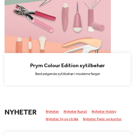
Prym Colour Edition sytilbehør
Bestselgende sytilbehør i moderne farger
NYHETER
Nyheter
Nyheter Kunst
Nyheter Hobby
Nyheter Sy og strikk
Nyheter Papir og kontor