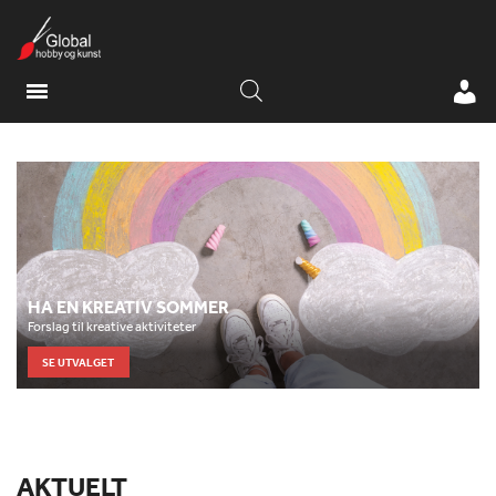
HA EN KREATIV SOMMER
Forslag til kreative aktiviteter
SE UTVALGET
AKTUELT