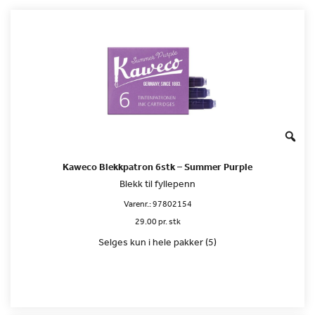
Kaweco Blekkpatron 6stk – Summer Purple
Blekk til fyllepenn
Varenr.:
97802154
29.00 pr. stk
Selges kun i hele pakker (5)