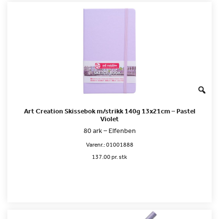
Art Creation Skissebok m/strikk 140g 13x21cm – Pastel
Violet
80 ark – Elfenben
Varenr.:
01001888
137.00 pr. stk