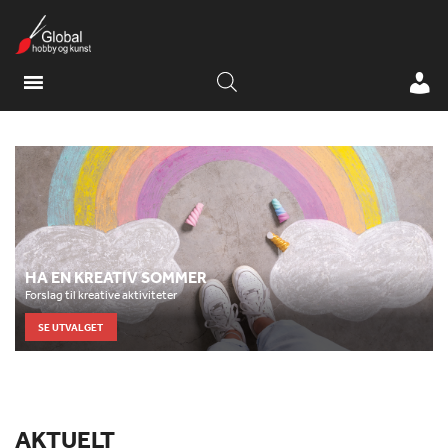
HA EN KREATIV SOMMER
Forslag til kreative aktiviteter
SE UTVALGET
AKTUELT