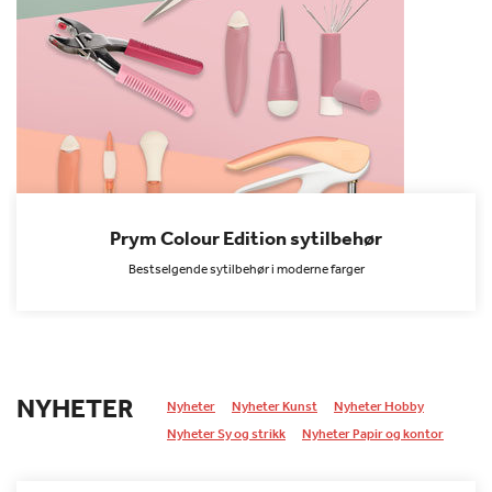
Prym Colour Edition sytilbehør
Bestselgende sytilbehør i moderne farger
NYHETER
Nyheter
Nyheter Kunst
Nyheter Hobby
Nyheter Sy og strikk
Nyheter Papir og kontor