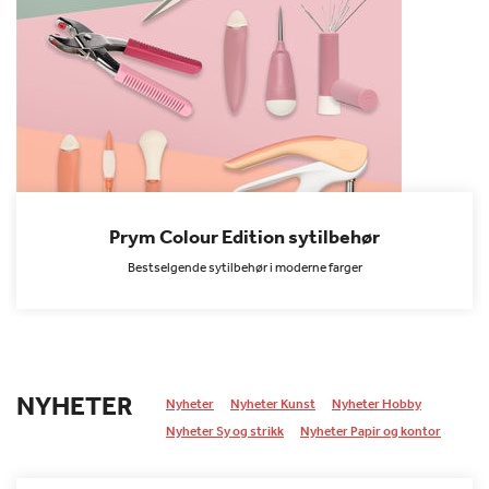
Prym Colour Edition sytilbehør
Bestselgende sytilbehør i moderne farger
NYHETER
Nyheter
Nyheter Kunst
Nyheter Hobby
Nyheter Sy og strikk
Nyheter Papir og kontor