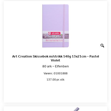
Art Creation Skissebok m/strikk 140g 13x21cm – Pastel
Violet
80 ark – Elfenben
Varenr.:
01001888
137.00 pr. stk