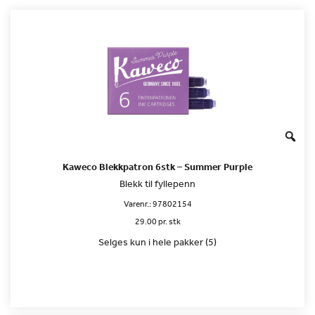
Kaweco Blekkpatron 6stk – Summer Purple
Blekk til fyllepenn
Varenr.:
97802154
29.00 pr. stk
Selges kun i hele pakker (5)