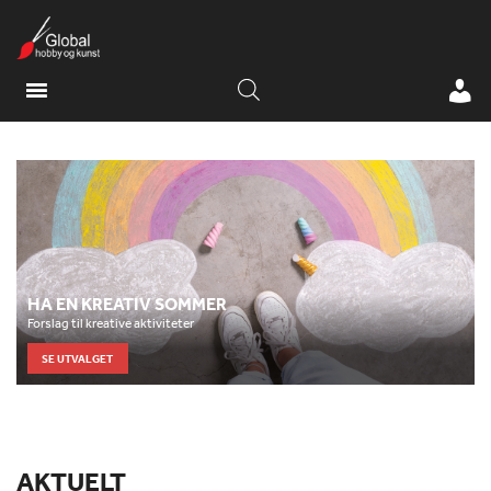
HA EN KREATIV SOMMER
Forslag til kreative aktiviteter
SE UTVALGET
AKTUELT