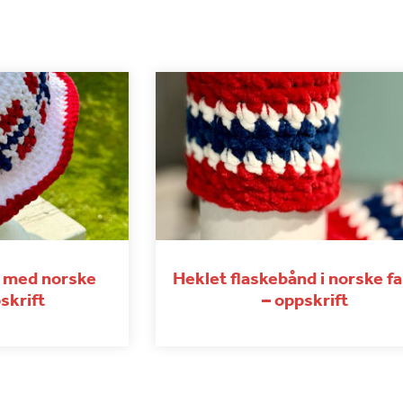
t med norske
Heklet flaskebånd i norske f
skrift
– oppskrift