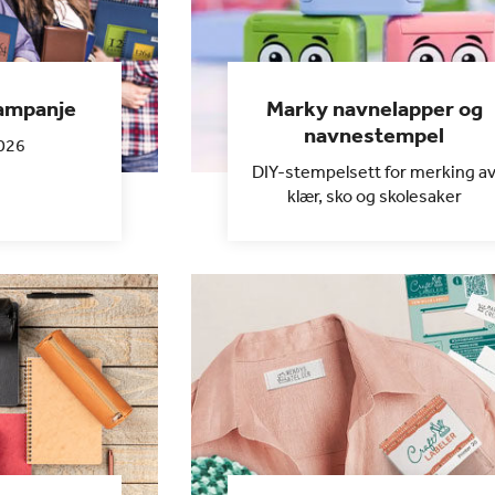
kampanje
Marky navnelapper og
navnestempel
026
DIY-stempelsett for merking a
klær, sko og skolesaker