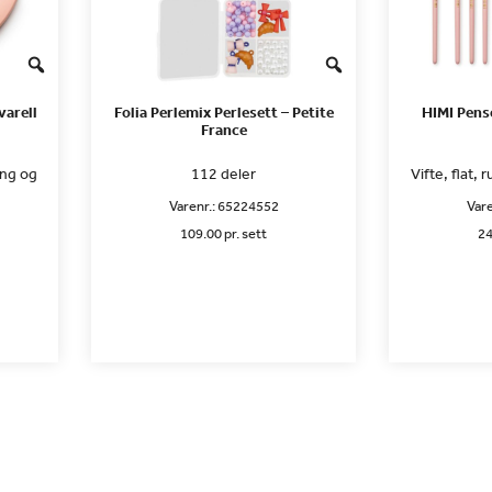
varell
Folia Perlemix Perlesett – Petite
HIMI Pens
France
ing og
112 deler
Vifte, flat, 
Varenr.:
65224552
Vare
109.00 pr. sett
24