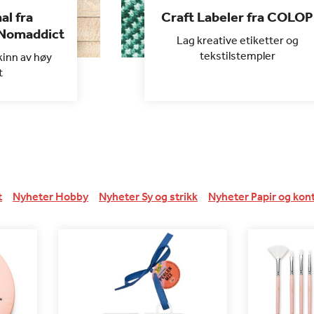
al fra
Craft Labeler fra COLOP
 Nomaddict
Lag kreative etiketter og
tekstilstempler
kinn av høy
t
t
Nyheter Hobby
Nyheter Sy og strikk
Nyheter Papir og kon