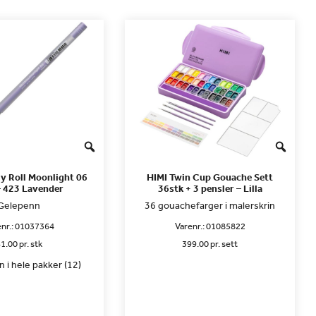
ly Roll Moonlight 06
HIMI Twin Cup Gouache Sett
– 423 Lavender
36stk + 3 pensler – Lilla
Gelepenn
36 gouachefarger i malerskrin
nr.:
01037364
Varenr.:
01085822
1.00 pr. stk
399.00 pr. sett
 i hele pakker (12)