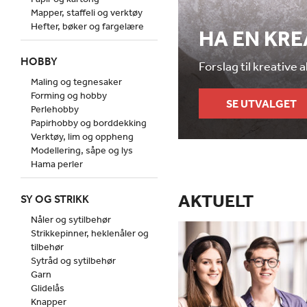
Mapper, staffeli og verktøy
Hefter, bøker og fargelære
HA EN KR
HOBBY
Forslag til kreative 
Maling og tegnesaker
Forming og hobby
SE UTVALGET
Perlehobby
Papirhobby og borddekking
Verktøy, lim og oppheng
Modellering, såpe og lys
Hama perler
AKTUELT
SY OG STRIKK
Nåler og sytilbehør
Strikkepinner, heklenåler og
tilbehør
Sytråd og sytilbehør
Garn
Glidelås
Knapper