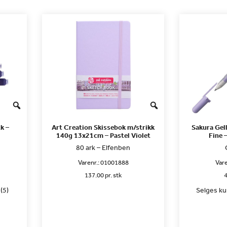
k –
Art Creation Skissebok m/strikk
Sakura Gel
140g 13x21cm – Pastel Violet
Fine 
80 ark – Elfenben
Varenr.:
01001888
Vare
137.00 pr. stk
4
(5)
Selges kun