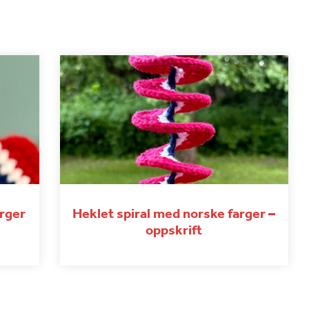
arger
Heklet spiral med norske farger –
oppskrift