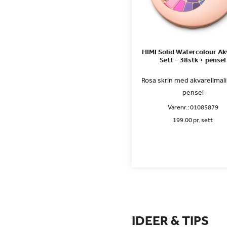
HIMI Solid Watercolour Ak
Sett – 38stk + pensel
Rosa skrin med akvarellmal
pensel
Varenr.:
01085879
199.00 pr. sett
IDEER & TIPS