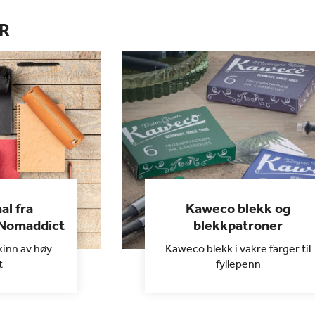
R
al fra
Kaweco blekk og
 Nomaddict
blekkpatroner
kinn av høy
Kaweco blekk i vakre farger til
t
fyllepenn