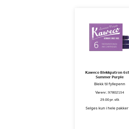
Kaweco Blekkpatron 6st
Summer Purple
Blekk til fyllepenn
Varenr.:
97802154
29.00 pr. stk
Selges kun i hele pakker 