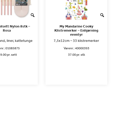
elsett Nylon 8stk –
My Mandarine Cooky
Rosa
Klistremerker – Enhjørning
eventyr
rund, liner, kattetunge
7,5x12cm – 33 klistremerker
nr.:
01085875
Varenr.:
40000393
9.00 pr. sett
37.00 pr. stk