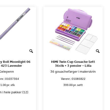
ly Roll Moonlight 06
HIMI Twin Cup Gouache Sett
– 423 Lavender
36stk + 3 pensler – Lilla
Gelepenn
36 gouachefarger i malerskrin
nr.:
01037364
Varenr.:
01085822
1.00 pr. stk
399.00 pr. sett
 i hele pakker (12)