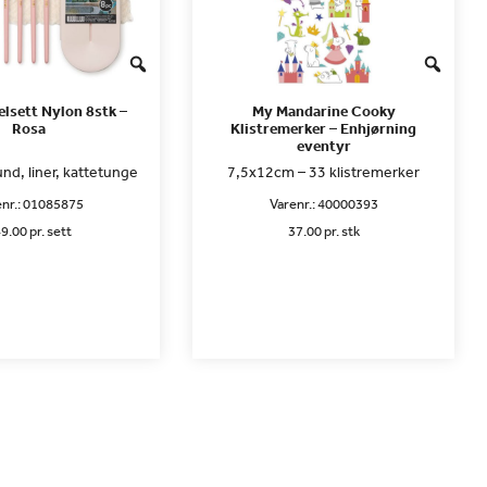
elsett Nylon 8stk –
My Mandarine Cooky
Rosa
Klistremerker – Enhjørning
eventyr
rund, liner, kattetunge
7,5x12cm – 33 klistremerker
nr.:
01085875
Varenr.:
40000393
9.00 pr. sett
37.00 pr. stk