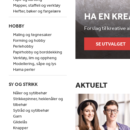
Mapper, staffeli og verktøy
Hefter, bøker og fargelære
HA EN KR
HOBBY
Forslag til kreative 
Maling og tegnesaker
Forming og hobby
SE UTVALGET
Perlehobby
Papirhobby og borddekking
Verktøy, lim og oppheng
Modellering, såpe og lys
Hama perler
AKTUELT
SY OG STRIKK
Nåler og sytilbehør
Strikkepinner, heklenåler og
tilbehør
Sytråd og sytilbehør
Garn
Glidelås
Knapper