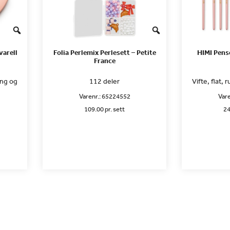
varell
Folia Perlemix Perlesett – Petite
HIMI Pens
France
ing og
112 deler
Vifte, flat, 
Varenr.:
65224552
Vare
109.00 pr. sett
24