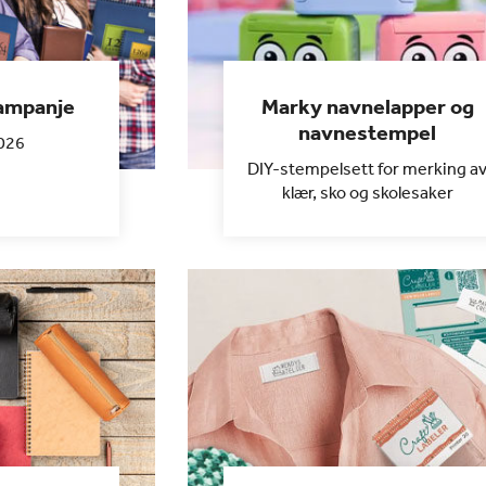
kampanje
Marky navnelapper og
navnestempel
026
DIY-stempelsett for merking a
klær, sko og skolesaker