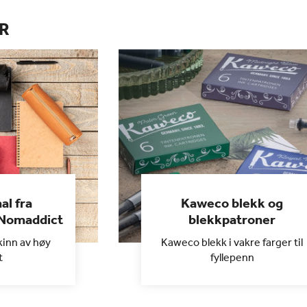
R
al fra
Kaweco blekk og
 Nomaddict
blekkpatroner
kinn av høy
Kaweco blekk i vakre farger til
t
fyllepenn