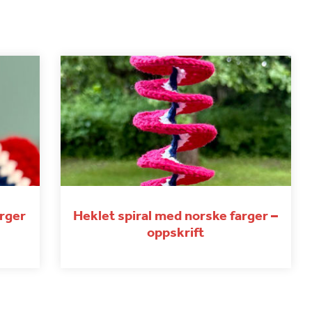
arger
Heklet spiral med norske farger –
oppskrift