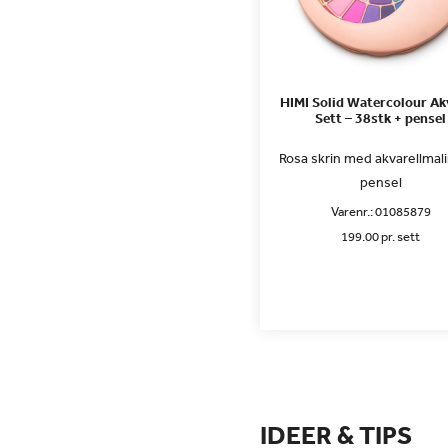
HIMI Solid Watercolour Ak
Sett – 38stk + pensel
Rosa skrin med akvarellmal
pensel
Varenr.:
01085879
199.00 pr. sett
IDEER & TIPS