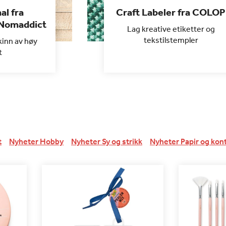
al fra
Craft Labeler fra COLOP
 Nomaddict
Lag kreative etiketter og
tekstilstempler
kinn av høy
t
t
Nyheter Hobby
Nyheter Sy og strikk
Nyheter Papir og kon