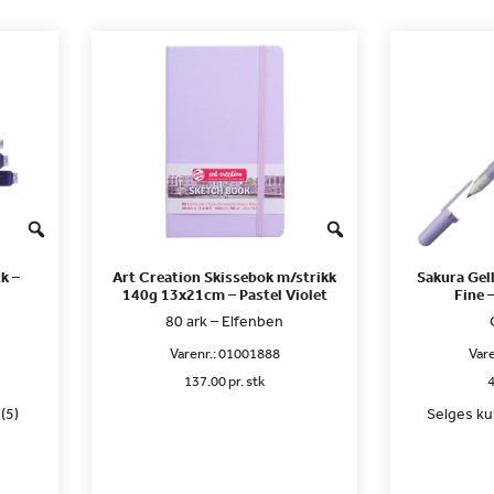
k –
Art Creation Skissebok m/strikk
Sakura Gel
140g 13x21cm – Pastel Violet
Fine 
80 ark – Elfenben
Varenr.:
01001888
Vare
137.00 pr. stk
4
(5)
Selges kun