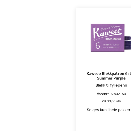
Kaweco Blekkpatron 6st
Summer Purple
Blekk til fyllepenn
Varenr.:
97802154
29.00 pr. stk
Selges kun i hele pakker 