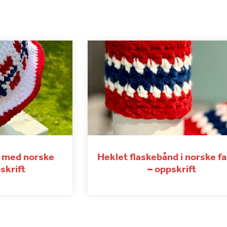
t med norske
Heklet flaskebånd i norske f
skrift
– oppskrift