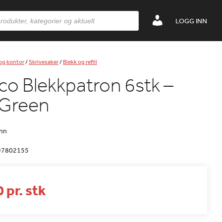
LOGG INN
 og kontor
/
Skrivesaker
/
Blekk og refill
o Blekkpatron 6stk –
 Green
enn
97802155
 pr. stk