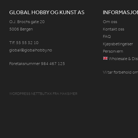
GLOBAL HOBBY OG KUNST AS
INFORMASJO
O.J. Brochs gate 20
Om oss
5006 Bergen
Kontakt oss
FAQ
Tlf: 55 55 32 10
Kjøpsbetingelser
global@globalhobby.no
Personvern
Wholesale & Dis
Foretaksnummer 984
467
125
Vi tar forbehold om 
WORDPRESS NETTBUTIKK
FRA
MAKSIMER