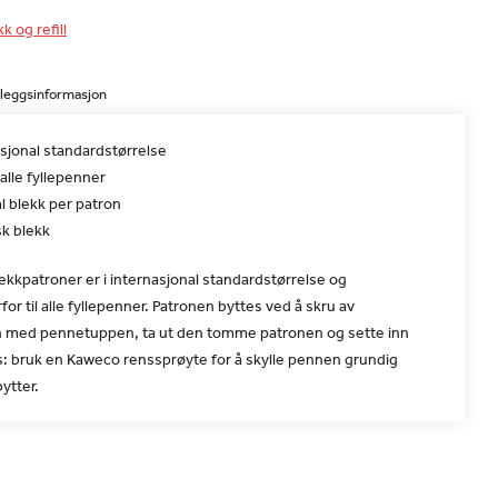
k og refill
lleggsinformasjon
sjonal standardstørrelse
alle fyllepenner
l blekk per patron
k blekk
kkpatroner er i internasjonal standardstørrelse og
for til alle fyllepenner. Patronen byttes ved å skru av
n med pennetuppen, ta ut den tomme patronen og sette inn
s: bruk en Kaweco renssprøyte for å skylle pennen grundig
ytter.