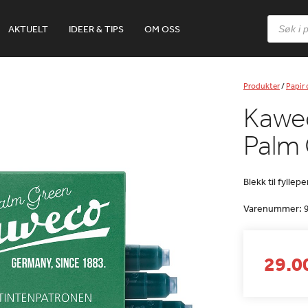
Products
AKTUELT
IDEER & TIPS
OM OSS
search
Produkter
/
Papir
Kawec
Palm
Blekk til fyllep
Varenummer:
29.00