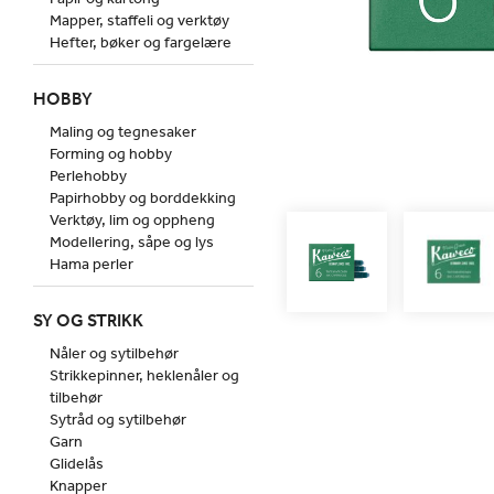
Mapper, staffeli og verktøy
Hefter, bøker og fargelære
HOBBY
Maling og tegnesaker
Forming og hobby
Perlehobby
Papirhobby og borddekking
Verktøy, lim og oppheng
Modellering, såpe og lys
Hama perler
SY OG STRIKK
Nåler og sytilbehør
Strikkepinner, heklenåler og
tilbehør
Sytråd og sytilbehør
Garn
Glidelås
Knapper