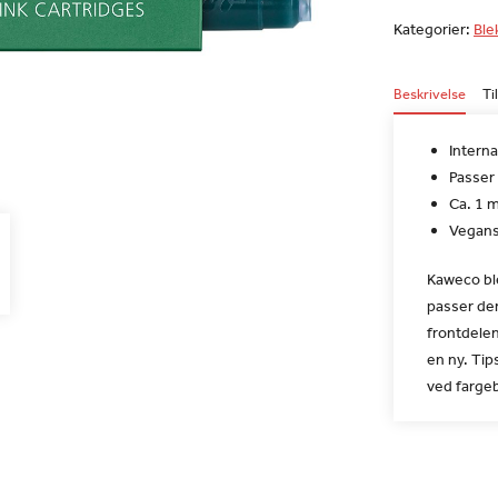
Kategorier:
Blek
Beskrivelse
Ti
Interna
Passer 
Ca. 1 m
Vegans
Kaweco ble
passer der
frontdele
en ny. Tip
ved fargeb