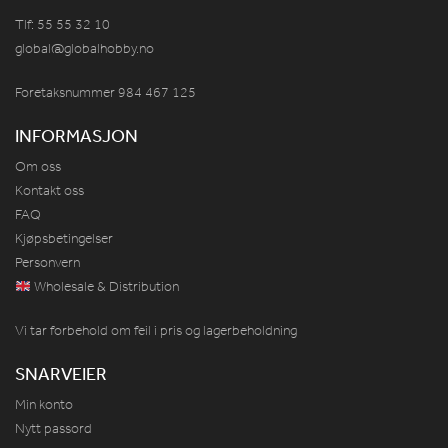
Tlf: 55 55 32 10
global@globalhobby.no
Foretaksnummer 984
467
125
INFORMASJON
Om oss
Kontakt oss
FAQ
Kjøpsbetingelser
Personvern
Wholesale & Distribution
Vi tar forbehold om feil i pris og lagerbeholdning
SNARVEIER
Min konto
Nytt passord