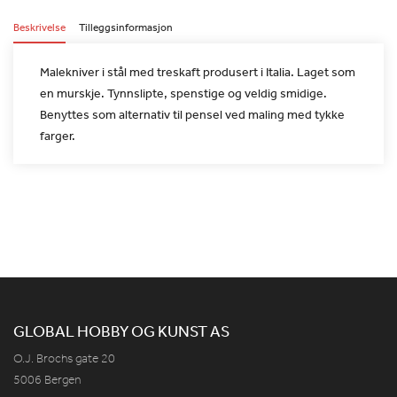
Beskrivelse
Tilleggsinformasjon
Malekniver i stål med treskaft produsert i Italia. Laget som
en
murskje. Tynnslipte, spenstige og veldig smidige.
Benyttes som
alternativ til pensel ved maling med tykke
farger.
GLOBAL HOBBY OG KUNST AS
O.J. Brochs gate 20
5006 Bergen