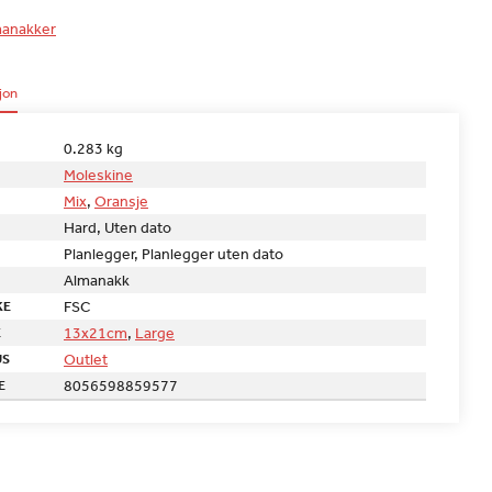
anakker
jon
0.283 kg
Moleskine
Mix
,
Oransje
Hard, Uten dato
Planlegger, Planlegger uten dato
Almanakk
FSC
KE
13x21cm
,
Large
E
Outlet
US
8056598859577
E