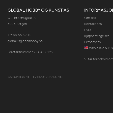
GLOBAL HOBBY OG KUNST AS
INFORMASJO
O.J. Brochs gate 20
Om oss
5006 Bergen
Kontakt oss
FAQ
Tlf: 55 55 32 10
Kjøpsbetingelser
global@globalhobby.no
Personvern
Wholesale & Dis
Foretaksnummer 984
467
125
Vi tar forbehold om 
WORDPRESS NETTBUTIKK
FRA
MAKSIMER