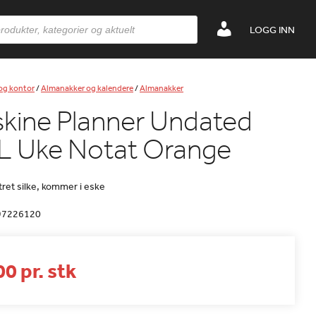
LOGG INN
 og kontor
/
Almanakker og kalendere
/
Almanakker
kine Planner Undated
L Uke Notat Orange
et silke, kommer i eske
97226120
0 pr. stk