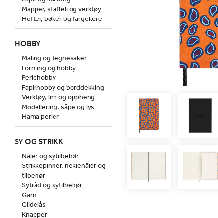
Mapper, staffeli og verktøy
Hefter, bøker og fargelære
HOBBY
Maling og tegnesaker
Forming og hobby
Perlehobby
Papirhobby og borddekking
Verktøy, lim og oppheng
Modellering, såpe og lys
Hama perler
SY OG STRIKK
Nåler og sytilbehør
Strikkepinner, heklenåler og
tilbehør
Sytråd og sytilbehør
Garn
Glidelås
Knapper