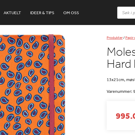
Products
AKTUELT
IDEER & TIPS
OM OSS
search
Produkter
/
Papir
Moles
Hard 
13x21cm, møstr
Varenummer:
995.0