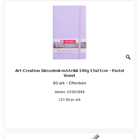
Art Creation Skissebok m/strikk 140g 13x21cm – Pastel
Violet
80 ark – Elfenben
Varenr.:
01001888
137.00 pr. stk