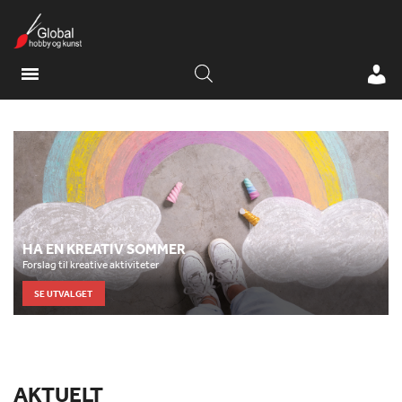
HA EN KREATIV SOMMER
Forslag til kreative aktiviteter
SE UTVALGET
AKTUELT