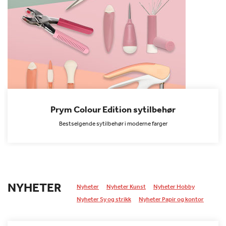
Prym Colour Edition sytilbehør
Bestselgende sytilbehør i moderne farger
NYHETER
Nyheter
Nyheter Kunst
Nyheter Hobby
Nyheter Sy og strikk
Nyheter Papir og kontor