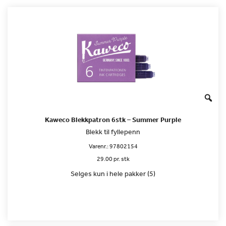
Kaweco Blekkpatron 6stk – Summer Purple
Blekk til fyllepenn
Varenr.:
97802154
29.00 pr. stk
Selges kun i hele pakker (5)