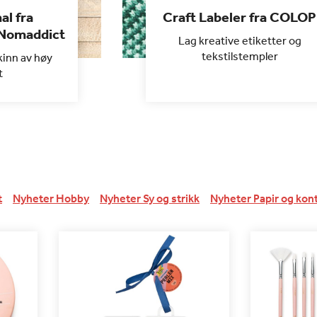
al fra
Craft Labeler fra COLOP
 Nomaddict
Lag kreative etiketter og
tekstilstempler
kinn av høy
t
t
Nyheter Hobby
Nyheter Sy og strikk
Nyheter Papir og kon