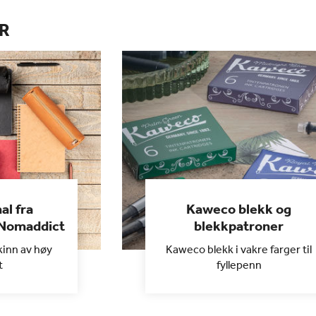
R
al fra
Kaweco blekk og
 Nomaddict
blekkpatroner
kinn av høy
Kaweco blekk i vakre farger til
t
fyllepenn