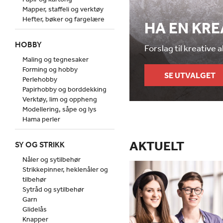
Mapper, staffeli og verktøy
Hefter, bøker og fargelære
HA EN KR
HOBBY
Forslag til kreative 
Maling og tegnesaker
Forming og hobby
SE UTVALGET
Perlehobby
Papirhobby og borddekking
Verktøy, lim og oppheng
Modellering, såpe og lys
Hama perler
AKTUELT
SY OG STRIKK
Nåler og sytilbehør
Strikkepinner, heklenåler og
tilbehør
Sytråd og sytilbehør
Garn
Glidelås
Knapper