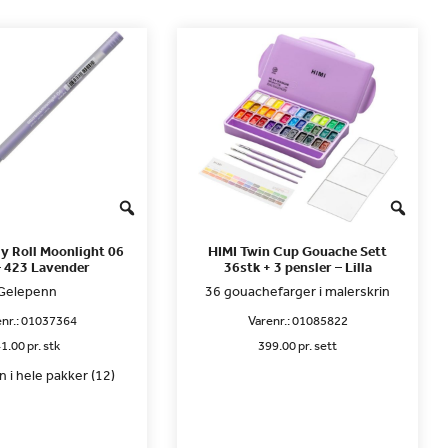
ly Roll Moonlight 06
HIMI Twin Cup Gouache Sett
– 423 Lavender
36stk + 3 pensler – Lilla
Gelepenn
36 gouachefarger i malerskrin
nr.:
01037364
Varenr.:
01085822
1.00 pr. stk
399.00 pr. sett
 i hele pakker (12)