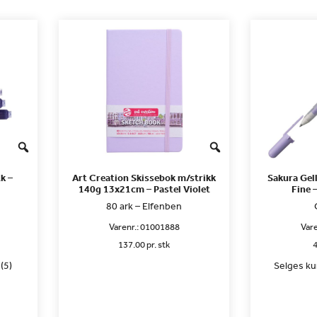
k –
Art Creation Skissebok m/strikk
Sakura Gel
140g 13x21cm – Pastel Violet
Fine 
80 ark – Elfenben
Varenr.:
01001888
Vare
137.00 pr. stk
4
(5)
Selges kun