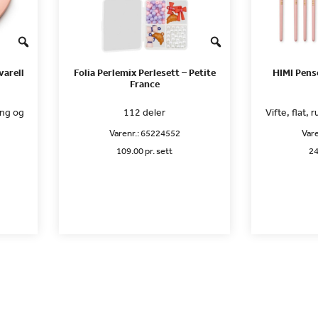
varell
Folia Perlemix Perlesett – Petite
HIMI Pens
France
ing og
112 deler
Vifte, flat, 
Varenr.:
65224552
Vare
109.00 pr. sett
24