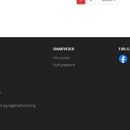
SNARVEIER
FØLG
Min konto
Nytt passord
n
ris og lagerbeholdning