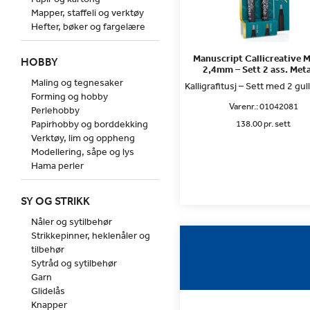
Mapper, staffeli og verktøy
Hefter, bøker og fargelære
Manuscript Callicreative 
HOBBY
2,4mm – Sett 2 ass. Meta
Maling og tegnesaker
Kalligrafitusj – Sett med 2 gul
Forming og hobby
Varenr.:
01042081
Perlehobby
Papirhobby og borddekking
138.00 pr. sett
Verktøy, lim og oppheng
Modellering, såpe og lys
Hama perler
SY OG STRIKK
Nåler og sytilbehør
Strikkepinner, heklenåler og
tilbehør
Sytråd og sytilbehør
Garn
Glidelås
Knapper