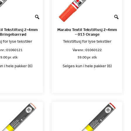
il Tekstiltusj 2-4mm
Marabu Textil Tekstiltusj 2-4mm
 Bringebærrød
– 013 Orange
j for lyse tekstiler
Tekstiltusj for lyse tekstiler
nr.:
01060121
Varenr.:
01060122
9.00 pr. stk
59.00 pr. stk
n i hele pakker (6)
Selges kun i hele pakker (6)