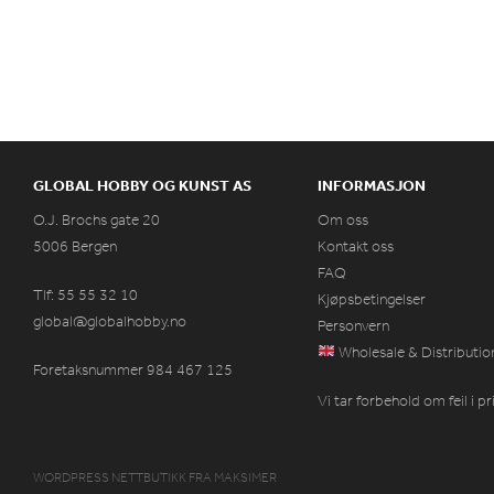
GLOBAL HOBBY OG KUNST AS
INFORMASJON
O.J. Brochs gate 20
Om oss
5006 Bergen
Kontakt oss
FAQ
Tlf: 55 55 32 10
Kjøpsbetingelser
global@globalhobby.no
Personvern
Wholesale & Distributio
Foretaksnummer 984
467
125
Vi tar forbehold om feil i p
WORDPRESS NETTBUTIKK
FRA
MAKSIMER