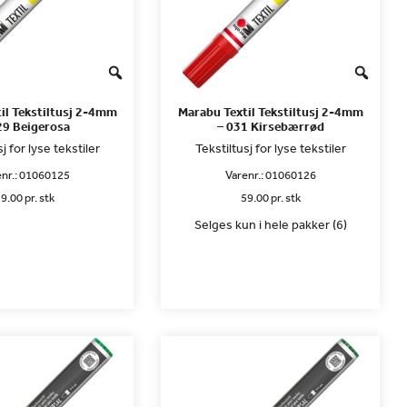
il Tekstiltusj 2-4mm
Marabu Textil Tekstiltusj 2-4mm
29 Beigerosa
– 031 Kirsebærrød
j for lyse tekstiler
Tekstiltusj for lyse tekstiler
nr.:
01060125
Varenr.:
01060126
9.00 pr. stk
59.00 pr. stk
Selges kun i hele pakker (6)