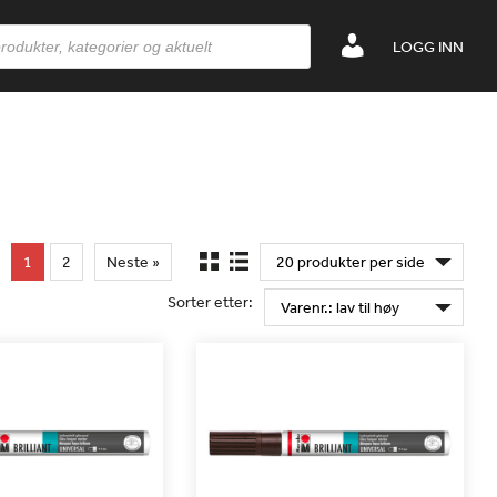
LOGG INN
1
2
Neste »
Sorter etter: