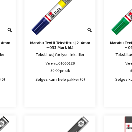
 2-4mm
Marabu Textil Tekstiltusj 2-4mm
Marabu Text
– 053 Mørk blå
– 0
ler
Tekstiltusj for lyse tekstiler
Tekstiltus
Varenr.:
01060128
Vare
59.00 pr. stk
5
(6)
Selges kun i hele pakker (6)
Selges ku