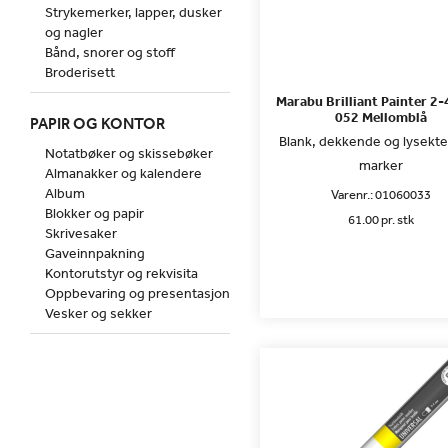
Strykemerker, lapper, dusker
og nagler
Bånd, snorer og stoff
Broderisett
Marabu Brilliant Painter 2
052 Mellomblå
PAPIR OG KONTOR
Blank, dekkende og lysekte
Notatbøker og skissebøker
marker
Almanakker og kalendere
Album
Varenr.:
01060033
Blokker og papir
61.00 pr. stk
Skrivesaker
Gaveinnpakning
Kontorutstyr og rekvisita
Oppbevaring og presentasjon
Vesker og sekker