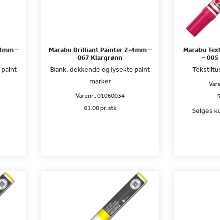
-4mm –
Marabu Brilliant Painter 2-4mm –
Marabu Text
067 Klargrønn
– 005
 paint
Blank, dekkende og lysekte paint
Tekstiltus
marker
Vare
Varenr.:
01060034
5
61.00 pr. stk
Selges ku