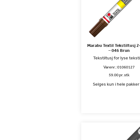
Marabu Textil Tekstiltusj
– 046 Brun
Tekstiltusj for lyse teksti
Varenr.:
01060127
59.00 pr. stk
Selges kun i hele pakker 