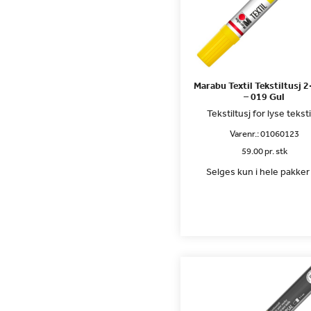
Marabu Textil Tekstiltusj
– 019 Gul
Tekstiltusj for lyse teksti
Varenr.:
01060123
59.00 pr. stk
Selges kun i hele pakker 