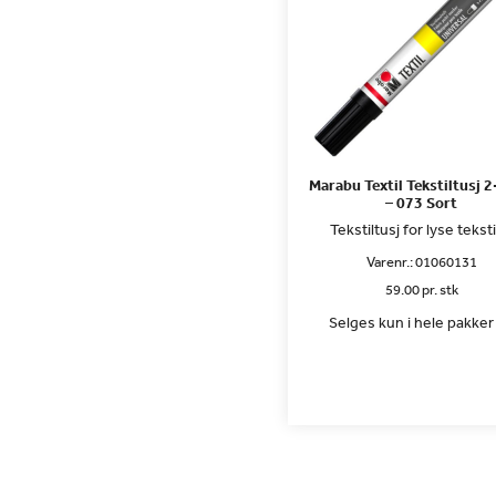
Marabu Textil Tekstiltusj
– 073 Sort
Tekstiltusj for lyse teksti
Varenr.:
01060131
59.00 pr. stk
Selges kun i hele pakker 