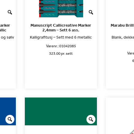
Marker
Manuscript Callicreative Marker
Marabu Bril
llic
2,4mm – Sett 6 ass.
l og sølv
Kalligrafitusj – Sett med 6 metallic
Blank, dekk
Varenr.:
01042085
Vare
323.00 pr. sett
6