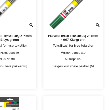
il Tekstiltusj 2-4mm
Marabu Textil Tekstiltusj 2-4mm
62 Lys grønn
– 067 Klargrønn
j for lyse tekstiler
Tekstiltusj for lyse tekstiler
nr.:
01060129
Varenr.:
01060130
9.00 pr. stk
59.00 pr. stk
n i hele pakker (6)
Selges kun i hele pakker (6)