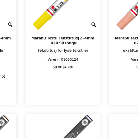
 2-4mm
Marabu Textil Tekstiltusj 2-4mm
Marabu Text
– 020 Sitrongul
– 0
ler
Tekstiltusj for lyse tekstiler
Tekstiltus
Varenr.:
01060124
Vare
59.00 pr. stk
5
(6)