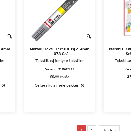
 2-4mm
Marabu Textil Tekstiltusj 2-4mm
Marabu Text
– 078 Grå
Set
ler
Tekstiltusj for lyse tekstiler
Tekstiltus
Varenr.:
01060132
Vare
59.00 pr. stk
27
(6)
Selges kun i hele pakker (6)
1
2
Neste »