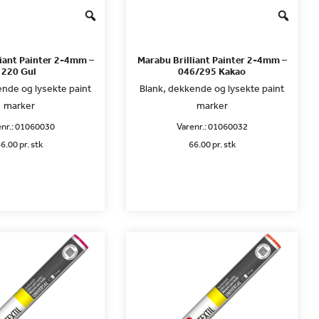
liant Painter 2-4mm –
Marabu Brilliant Painter 2-4mm –
220 Gul
046/295 Kakao
ende og lysekte paint
Blank, dekkende og lysekte paint
marker
marker
nr.:
01060030
Varenr.:
01060032
6.00 pr. stk
66.00 pr. stk