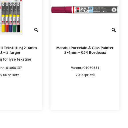
il Tekstiltusj 2-4mm
Marabu Porcelain & Glas Painter
t – 5 farger
2-4mm – 034 Bordeaux
j for lyse tekstiler
nr.:
01060137
Varenr.:
01060551
9.00 pr. sett
70.00 pr. stk