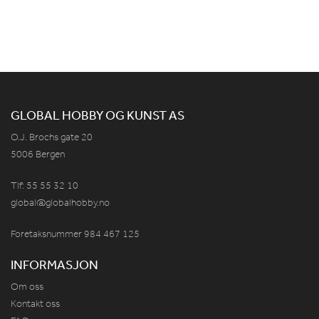
GLOBAL HOBBY OG KUNST AS
O.J. Brochs gate 20
5006 Bergen
Tlf: 55 55 32 10
global@globalhobby.no
Foretaksnummer 984
467
125
INFORMASJON
Om oss
Kontakt oss