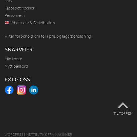
FAQ
Kjøpsbetingelser
Personvern
Wholesale & Distribution
Vi tar forbehold om feil i pris og lagerbeholdning
SNARVEIER
Min konto
Nytt passord
FØLG OSS
TIL TOPPEN
WORDPRESS NETTBUTIKK
FRA
MAKSIMER