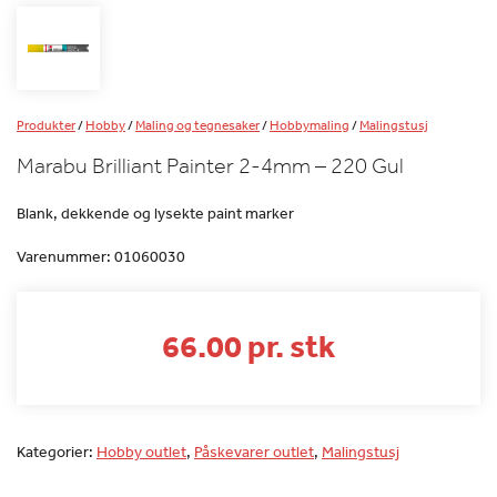
Produkter
/
Hobby
/
Maling og tegnesaker
/
Hobbymaling
/
Malingstusj
Marabu Brilliant Painter 2-4mm – 220 Gul
Blank, dekkende og lysekte paint marker
Varenummer:
01060030
66.00 pr. stk
Kategorier:
Hobby outlet
,
Påskevarer outlet
,
Malingstusj