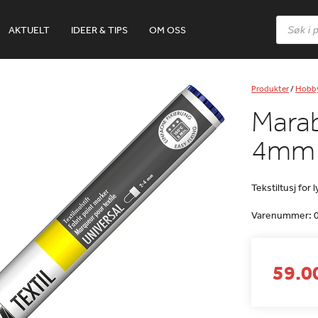
Products
AKTUELT
IDEER & TIPS
OM OSS
search
Produkter
/
Hobb
Marabu
4mm –
Tekstiltusj for 
Varenummer:
59.00