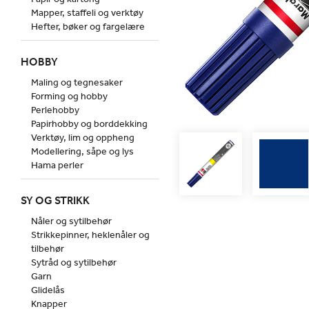
Mapper, staffeli og verktøy
Hefter, bøker og fargelære
HOBBY
Maling og tegnesaker
Forming og hobby
Perlehobby
Papirhobby og borddekking
Verktøy, lim og oppheng
Modellering, såpe og lys
Hama perler
SY OG STRIKK
Nåler og sytilbehør
Strikkepinner, heklenåler og
tilbehør
Sytråd og sytilbehør
Garn
Glidelås
Knapper