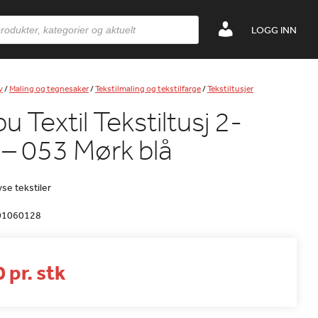
LOGG INN
y
/
Maling og tegnesaker
/
Tekstilmaling og tekstilfarge
/
Tekstiltusjer
 Textil Tekstiltusj 2-
 053 Mørk blå
lyse tekstiler
01060128
 pr. stk