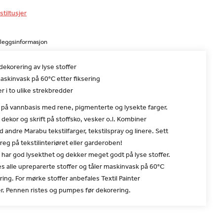
stiltusjer
lleggsinformasjon
l dekorering av lyse stoffer
askinvask på 60°C etter fiksering
 i to ulike strekbredder
j på vannbasis med rene, pigmenterte og lysekte farger.
il dekor og skrift på stoffsko, vesker o.l. Kombiner
 andre Marabu tekstilfarger, tekstilspray og linere. Sett
preg på tekstilinteriøret eller garderoben!
r har god lysekthet og dekker meget godt på lyse stoffer.
s alle upreparerte stoffer og tåler maskinvask på 60°C
ering. For mørke stoffer anbefales Textil Painter
er. Pennen ristes og pumpes før dekorering.