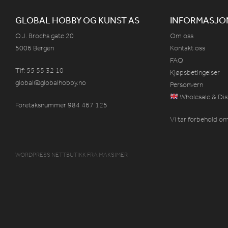
GLOBAL HOBBY OG KUNST AS
INFORMASJO
O.J. Brochs gate 20
Om oss
5006 Bergen
Kontakt oss
FAQ
Tlf: 55 55 32 10
Kjøpsbetingelser
global@globalhobby.no
Personvern
Wholesale & Dis
Foretaksnummer 984
467
125
Vi tar forbehold om 
WORDPRESS NETTBUTIKK
FRA
MAKSIMER