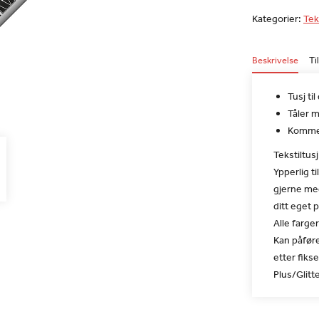
Kategorier:
Tek
Beskrivelse
Ti
Tusj ti
Tåler m
Kommer
Tekstiltus
Ypperlig t
gjerne med
ditt eget 
Alle farge
Kan påføre
etter fiks
Plus/Glitt