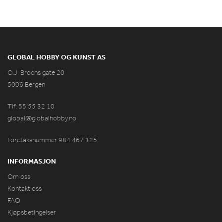
GLOBAL HOBBY OG KUNST AS
O.J. Brochs gate 20
5006 Bergen
Tlf: 55 55 32 10
global@globalhobby.no
Foretaksnummer 984
467
125
INFORMASJON
Om oss
Kontakt oss
FAQ
Kjøpsbetingelser