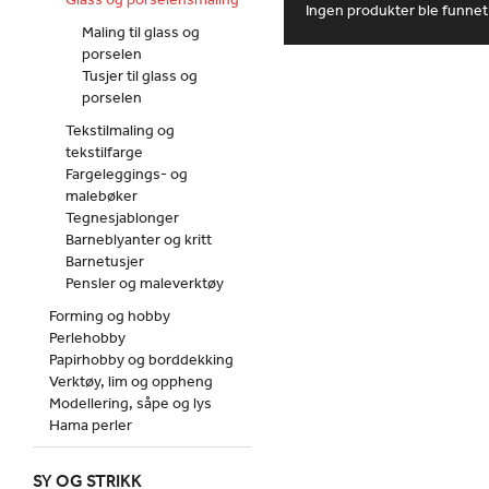
Ingen produkter ble funnet
Maling til glass og
porselen
Tusjer til glass og
porselen
Tekstilmaling og
tekstilfarge
Fargeleggings- og
malebøker
Tegnesjablonger
Barneblyanter og kritt
Barnetusjer
Pensler og maleverktøy
Forming og hobby
Perlehobby
Papirhobby og borddekking
Verktøy, lim og oppheng
Modellering, såpe og lys
Hama perler
SY OG STRIKK