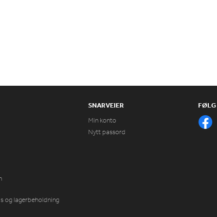
SNARVEIER
FØLG
Min konto
Nytt passord
n
ris og lagerbeholdning