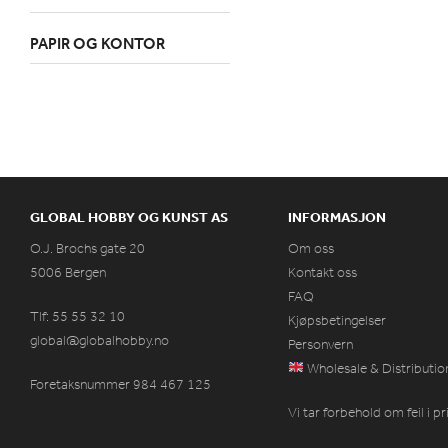
PAPIR OG KONTOR
GLOBAL HOBBY OG KUNST AS
INFORMASJON
O.J. Brochs gate 20
Om oss
5006 Bergen
Kontakt oss
FAQ
Tlf: 55 55 32 10
Kjøpsbetingelser
global@globalhobby.no
Personvern
Wholesale & Distributio
Foretaksnummer 984
467
125
Vi tar forbehold om feil i p