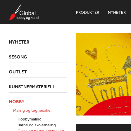
PRODUKTER
NYHETER
NYHETER
SESONG
OUTLET
KUNSTNERMATERIELL
HOBBY
Maling og tegnesaker
Hobbymaling
Barne og skolemaling
Glass og porselensmaling