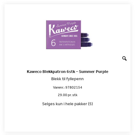
Kaweco Blekkpatron 6stk – Summer Purple
Blekk til fyllepenn
Varenr.:
97802154
29.00 pr. stk
Selges kun i hele pakker (5)