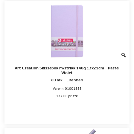
Art Creation Skissebok m/strikk 140g 13x21cm – Pastel
Violet
80 ark – Elfenben
Varenr.:
01001888
137.00 pr. stk