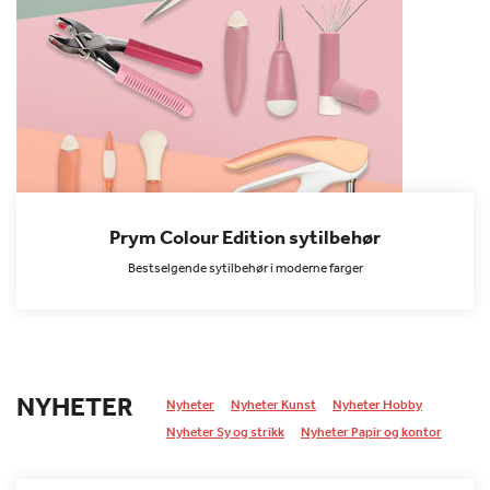
Prym Colour Edition sytilbehør
Bestselgende sytilbehør i moderne farger
NYHETER
Nyheter
Nyheter Kunst
Nyheter Hobby
Nyheter Sy og strikk
Nyheter Papir og kontor