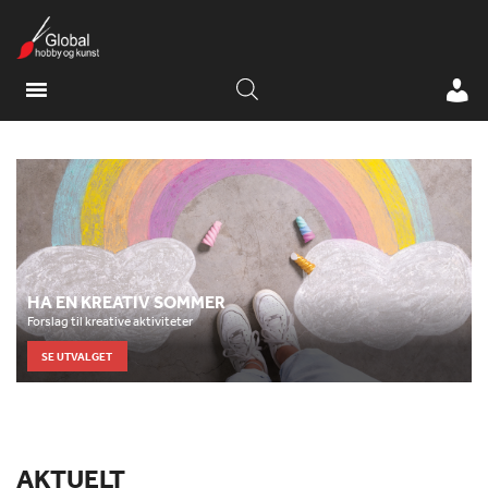
HA EN KREATIV SOMMER
Forslag til kreative aktiviteter
SE UTVALGET
AKTUELT