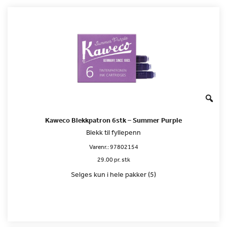
Kaweco Blekkpatron 6stk – Summer Purple
Blekk til fyllepenn
Varenr.:
97802154
29.00 pr. stk
Selges kun i hele pakker (5)