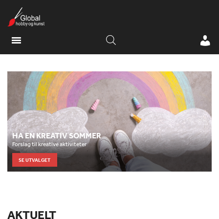
HA EN KREATIV SOMMER
Forslag til kreative aktiviteter
SE UTVALGET
AKTUELT