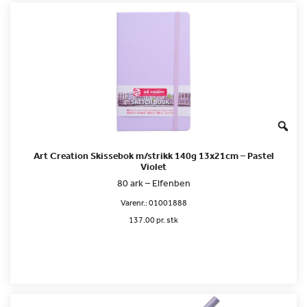
Art Creation Skissebok m/strikk 140g 13x21cm – Pastel
Violet
80 ark – Elfenben
Varenr.:
01001888
137.00 pr. stk