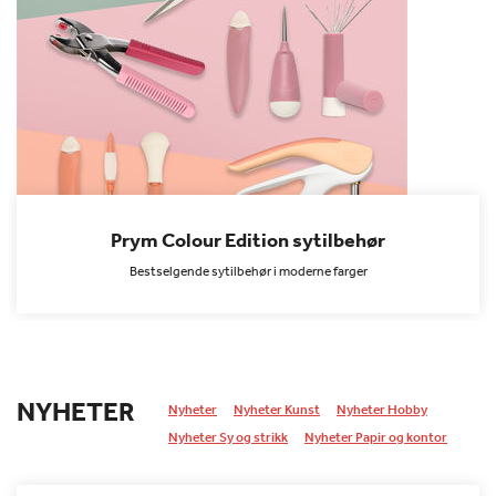
Prym Colour Edition sytilbehør
Bestselgende sytilbehør i moderne farger
NYHETER
Nyheter
Nyheter Kunst
Nyheter Hobby
Nyheter Sy og strikk
Nyheter Papir og kontor