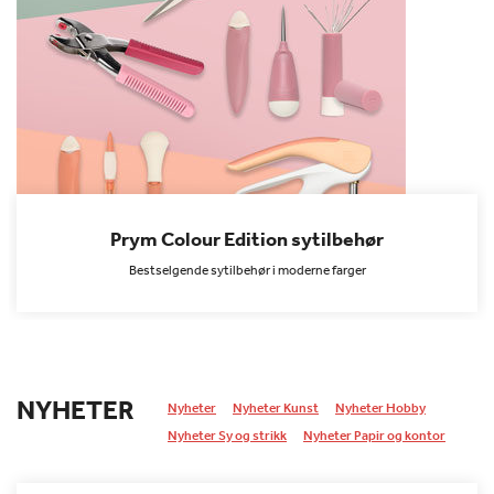
Prym Colour Edition sytilbehør
Bestselgende sytilbehør i moderne farger
NYHETER
Nyheter
Nyheter Kunst
Nyheter Hobby
Nyheter Sy og strikk
Nyheter Papir og kontor