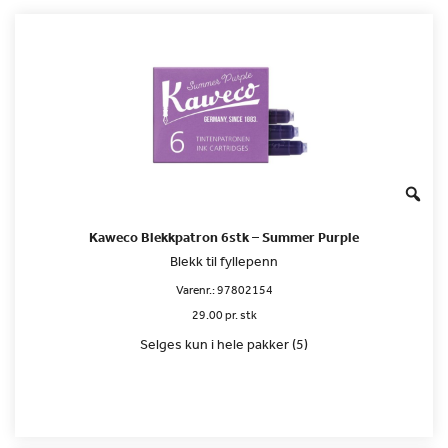
Kaweco Blekkpatron 6stk – Summer Purple
Blekk til fyllepenn
Varenr.:
97802154
29.00 pr. stk
Selges kun i hele pakker (5)