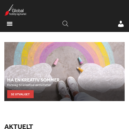
HA EN KREATIV SOMMER
Forslag til kreative aktiviteter
SE UTVALGET
AKTUELT