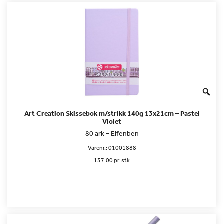
Art Creation Skissebok m/strikk 140g 13x21cm – Pastel
Violet
80 ark – Elfenben
Varenr.:
01001888
137.00 pr. stk