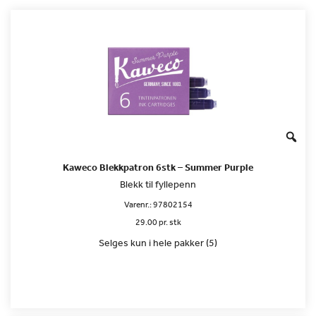
Kaweco Blekkpatron 6stk – Summer Purple
Blekk til fyllepenn
Varenr.:
97802154
29.00 pr. stk
Selges kun i hele pakker (5)