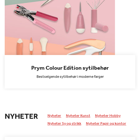
Prym Colour Edition sytilbehør
Bestselgende sytilbehør i moderne farger
NYHETER
Nyheter
Nyheter Kunst
Nyheter Hobby
Nyheter Sy og strikk
Nyheter Papir og kontor