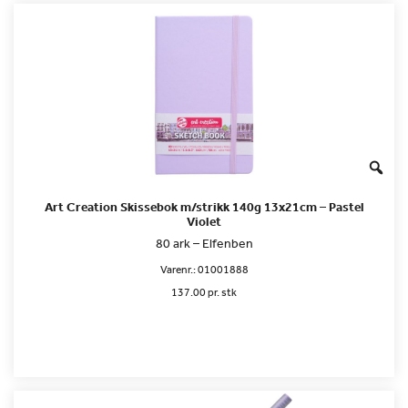
Art Creation Skissebok m/strikk 140g 13x21cm – Pastel
Violet
80 ark – Elfenben
Varenr.:
01001888
137.00 pr. stk