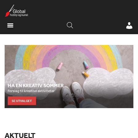
HA EN KREATIV SOMMER
Forslag til kreative aktiviteter
SE UTVALGET
AKTUELT