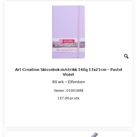
Art Creation Skissebok m/strikk 140g 13x21cm – Pastel
Violet
80 ark – Elfenben
Varenr.:
01001888
137.00 pr. stk