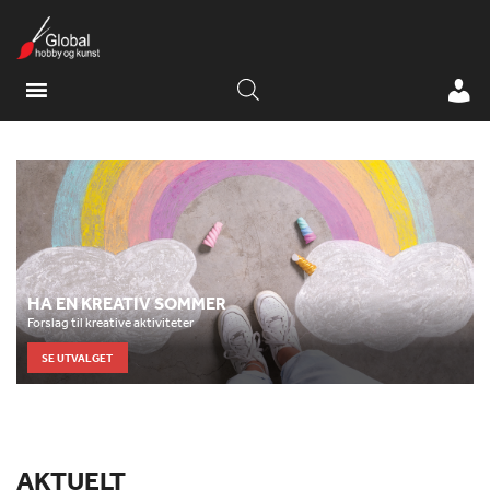
HA EN KREATIV SOMMER
Forslag til kreative aktiviteter
SE UTVALGET
AKTUELT