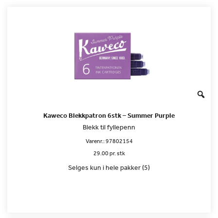
Kaweco Blekkpatron 6stk – Summer Purple
Blekk til fyllepenn
Varenr.:
97802154
29.00 pr. stk
Selges kun i hele pakker (5)