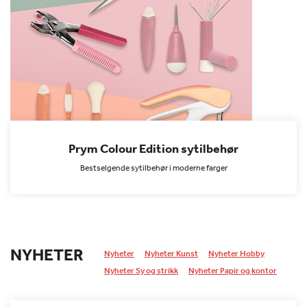
Prym Colour Edition sytilbehør
Bestselgende sytilbehør i moderne farger
NYHETER
Nyheter
Nyheter Kunst
Nyheter Hobby
Nyheter Sy og strikk
Nyheter Papir og kontor