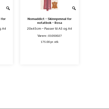
 for
Nomaddict – Skinnpennal for
notatbok – Rosa
g A4
20x45cm – Passer til A5 og A4
Varenr.:
01050027
175.00 pr. stk