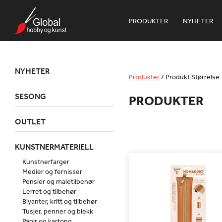
PRODUKTER
NYHETER
NYHETER
Produkter
/
Produkt Størrelse
SESONG
PRODUKTER
OUTLET
KUNSTNERMATERIELL
Kunstnerfarger
Medier og fernisser
Pensler og maletilbehør
Lerret og tilbehør
Blyanter, kritt og tilbehør
Tusjer, penner og blekk
Papir og kartong