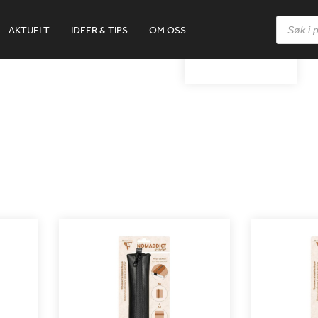
Products
AKTUELT
IDEER & TIPS
OM OSS
search
20X45CM