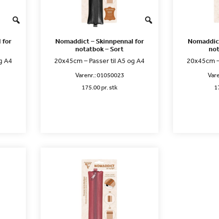
 for
Nomaddict – Skinnpennal for
Nomaddict
notatbok – Sort
not
g A4
20x45cm – Passer til A5 og A4
20x45cm – 
Varenr.:
01050023
Vare
175.00 pr. stk
1