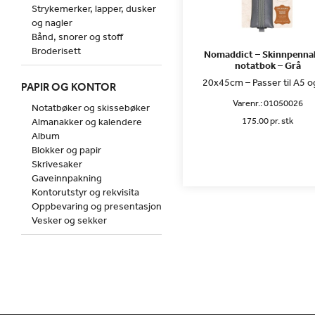
Strykemerker, lapper, dusker
og nagler
Bånd, snorer og stoff
Broderisett
Nomaddict – Skinnpennal
notatbok – Grå
20x45cm – Passer til A5 o
PAPIR OG KONTOR
Varenr.:
01050026
Notatbøker og skissebøker
175.00 pr. stk
Almanakker og kalendere
Album
Blokker og papir
Skrivesaker
Gaveinnpakning
Kontorutstyr og rekvisita
Oppbevaring og presentasjon
Vesker og sekker