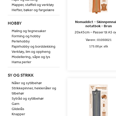
Mapper, staffeli og verktøy
Hefter, bøker og fargelære
Nomaddict – Skinnpennal
HOBBY
notatbok – Brun
Maling og tegnesaker
20x45cm – Passer til A5 o
Forming og hobby
Varenr.:
01050021
Perlehobby
Papirhobby og borddekking
175.00 pr. stk
Verktøy, lim og oppheng
Modellering, såpe og lys
Hama perler
SY OG STRIKK
Nåler og sytilbehør
Strikkepinner, heklenåler og
tilbehør
Sytråd og sytilbehør
Garn
Glidelås
Knapper